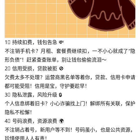
1⃣ 持续扣费，钱包告急 💸
不注销手机卡？月租、套餐费继续扣，一不小心就成了“隐
形负债”！赶紧查查账单，别让钱包偷偷流泪～
2⃣ 信用受损，贷款被拒 🚫
首
欠费太多不处理？运营商黑名单等着你，贷款、信用卡申请
页
都可能受阻！信用是宝，守护要趁早！
3⃣ 隐私泄露，风险升级 🔒
号
个人信息绑着旧卡？小心诈骗找上门！解绑所有关联，保护
卡
隐私不松懈！
百
4⃣ 号码浪费，资源浪费 🌍
科
不注销占着号，新用户等不到！号码虽小，也是公共资源，
珍惜使用人人有责！
防