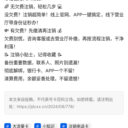
🌈 无欠费注销，轻松几步 💻
诈
知
没欠费？注销超简单！线上官网、APP一键搞定，线下营业
识
厅带身份证秒办！
💸 有欠费？先缴清再注销 💰
行
欠费别慌，咨询客服或去营业厅补缴，再按流程注销，干净
业
投稿
利落！
资
📝 注销小贴士，记得收藏 📝
讯
备份重要数据，联系人、照片别遗漏！
登录
注册
彻底解绑，银行卡、APP一个不留！
流
清算费用，余额妥善处理，不留遗憾！
量
卡
推
本文来自投稿，不代表号卡百科立场，如若转载，请注明出
荐
处：https://jdcxx.cn/2024/08/778/
号
码
大流量卡
小知识
注销电话卡