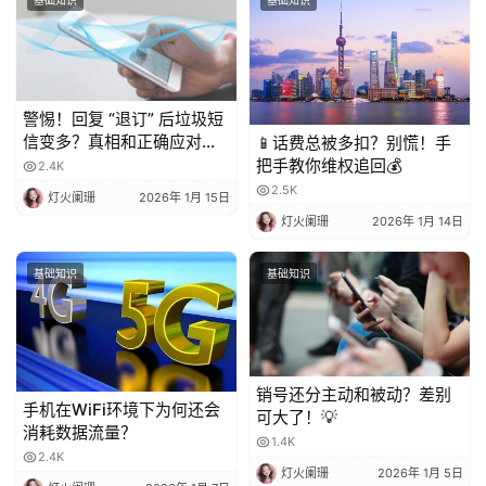
警惕！回复 “退订” 后垃圾短
信变多？真相和正确应对方
📱话费总被多扣？别慌！手
法都在这
把手教你维权追回💰
2.4K
2.5K
灯火阑珊
2026年 1月 15日
灯火阑珊
2026年 1月 14日
基础知识
基础知识
销号还分主动和被动？差别
手机在WiFi环境下为何还会
可大了！💡
消耗数据流量？
1.4K
2.4K
灯火阑珊
2026年 1月 5日