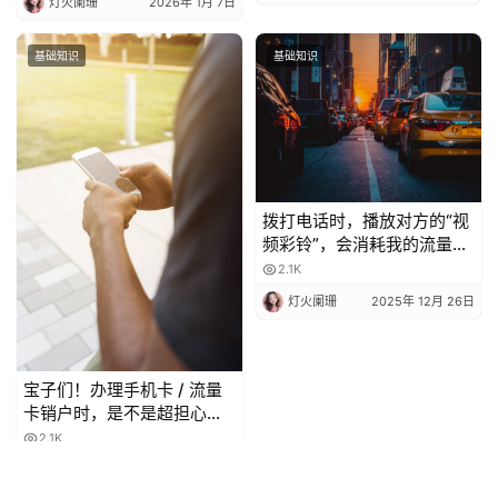
灯火阑珊
2026年 1月 7日
基础知识
基础知识
拨打电话时，播放对方的“视
频彩铃”，会消耗我的流量
吗？
2.1K
灯火阑珊
2025年 12月 26日
宝子们！办理手机卡 / 流量
卡销户时，是不是超担心当
月月租白扣？😫 今天整理了
2.1K
超全科普，看完再也不怕被
灯火阑珊
2025年 12月 27日
坑啦！