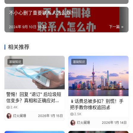
不小心删了重要联系人怎么办？
2024年 9月 10日 18:34
下一篇
相关推荐
基础知识
基础知识
警惕！回复 “退订” 后垃圾短
信变多？真相和正确应对方
📱话费总被多扣？别慌！手
法都在这
把手教你维权追回💰
2.4K
2.5K
灯火阑珊
2026年 1月 15日
灯火阑珊
2026年 1月 14日