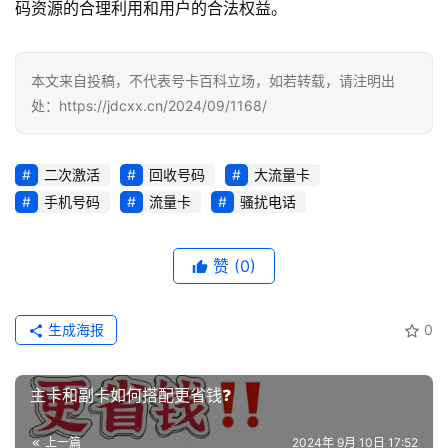
荐
码资源的合理利用和用户的合法权益。
号
码
本文来自投稿，不代表号卡百科立场，如若转载，请注明出
认
处：https://jdcxx.cn/2024/09/1168/
证
二次激活
回收号码
大流量卡
增
手机号码
流量卡
骚扰电话
值
业
务
赞
(0)
生成海报
0
主卡和副卡如何搭配更省钱❓
上一篇
2024年 9月 10日 17:52