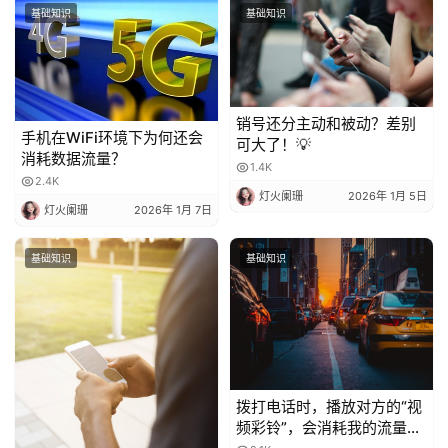
基础知识
基础知识
销号还分主动和被动？差别
手机在WiFi环境下为何还会
可大了！💡
消耗数据流量？
1.4K
2.4K
灯火阑珊
2026年 1月 5日
灯火阑珊
2026年 1月 7日
基础知识
基础知识
拨打电话时，播放对方的“视
频彩铃”，会消耗我的流量