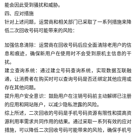
能会因此受到骚扰和威胁。
百
四、应对措施
科
针对上述问题，运营商和相关部门已采取了一系列措施来降
防
低二次回收号码可能带来的风险：
诈
知
加强信息清除：运营商在回收号码后应全面清除老用户的信
识
息和痕迹，确保新用户在使用时不会受到原机主信息的干
扰。
行
建立查询系统：通过建立号码查询系统，实现数据互联融
业
投稿
通，让消费者在购买时可以查询号码是否还绑定其他应用或
资
存在其他问题。
讯
提升用户安全意识：鼓励用户在注销号码前主动解绑已注册
登录
注册
的应用和网站账户，以减少隐私泄露的风险。
流
综上所述，二次回收的号码是手机号码资源有限性和提高资
量
源利用率需求共同作用的结果。通过采取一系列有效的应对
卡
推
措施，可以降低二次回收号码可能带来的风险，确保手机号