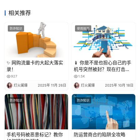
相关推荐
防诈知识
使用技巧
✨ 网购流量卡的大起大落实
📱 你是不是也担心自己的手
录！
机号突然被封？现在打击骚
扰电话越来越严格，一不小
927
1.5K
心就可能中招！今天就来聊
灯火阑珊
2025年 11月 26日
灯火阑珊
2025年 10月 18日
聊，到底被多少人标记会封
号？又该怎么避免？
防诈知识
防诈知识
手机号码被恶意标记？教你
防运营商合约陷阱全攻略