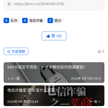
处：https://jdcxx.cn/2024/09/1278/
登录
注册
流
量
反诈
电信诈骗
跑分
卡
推
荐
赞
(0)
号
生成海报
0
码
认
证
SIM卡锁定不用愁：一步步教你如何快速解锁！
增
上一篇
2024年 9月 19日 18:12
值
业
电信诈骗里‘菜商’是什么意思？
务
2024年 9月 20日 15:48
下一篇