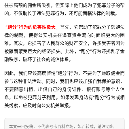
往被高额的佣金所吸引，但实际上他们成为了犯罪分子的帮
首
凶，不仅助长了违法犯罪行为，还可能面临法律的制裁。
页
“跑分”行为的危害性极大
。
首先，它帮助了犯罪分子逃避法
号
律的制裁，使得公安机关在追查资金流向时面临更大的困
卡
难。其次，它损害了人民群众的财产安全，许多受害者因为
百
被骗而蒙受巨大的经济损失。此外，“跑分”行为还扰乱了金
科
融秩序，破坏了社会的诚信体系。
防
因此，我们应该高度警惕“跑分”行为，不要为了赚取佣金而
诈
参与这种非法活动。同时，我们也应该加强自我保护意识，
知
识
不要随意出租、出借自己的身份证件、银行账号等个人信
息，以免被犯罪分子利用。如果发现身边有“跑分”行为或相
行
关线索，应及时向公安机关举报。
业
投稿
资
讯
本文来自投稿，不代表号卡百科立场，如若转载，请注明出