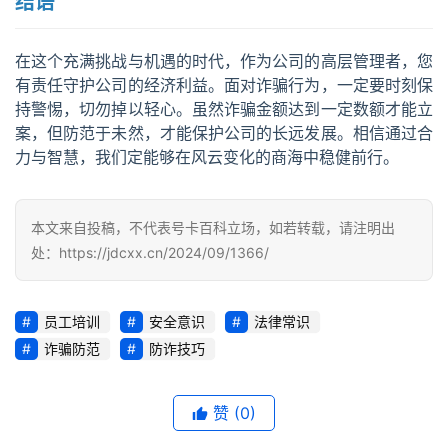
结语
知
识
在这个充满挑战与机遇的时代，作为公司的高层管理者，您
行
有责任守护公司的经济利益。面对诈骗行为，一定要时刻保
业
投稿
持警惕，切勿掉以轻心。虽然诈骗金额达到一定数额才能立
资
案，但防范于未然，才能保护公司的长远发展。相信通过合
讯
力与智慧，我们定能够在风云变化的商海中稳健前行。
登录
注册
流
本文来自投稿，不代表号卡百科立场，如若转载，请注明出
量
处：https://jdcxx.cn/2024/09/1366/
卡
推
荐
员工培训
安全意识
法律常识
诈骗防范
防诈技巧
号
码
认
赞
(0)
证