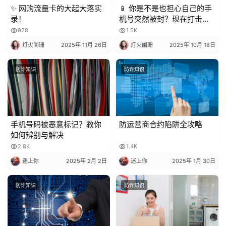
✨ 网购流量卡的大起大落实
📱 你是不是也担心自己的手
录！
机号突然被封？现在打击骚
扰电话越来越严格，一不小
928
1.5K
心就可能中招！今天就来聊
灯火阑珊
2025年 11月 26日
灯火阑珊
2025年 10月 18日
聊，到底被多少人标记会封
号？又该怎么避免？
防诈知识
防诈知识
手机号码被恶意标记？教你
防运营商合约陷阱全攻略
如何辨别与解决
2.8K
1.4K
迷上你
2025年 2月 2日
迷上你
2025年 1月 30日
防诈知识
防诈知识