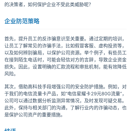
的决策者，如何保护企业不受此类威胁呢？
企业防范策略
首先，提升员工的反诈骗意识至关重要。通过定期的培训，
让员工了解常见的诈骗手法，比如假冒客服、虚构投资等，
以及如何辨别骗局，以保护公司资源。举个例子，有些员工
首
在接到陌生电话时，可能会轻信对方的言辞，导致企业资金
页
损失。因此，设置明确的汇款流程和审批机制，能有效降低
风险。
号
其次，借助高科技手段增强公司的安全防护措施。例如，对
卡
于我们的电信流量卡产品，如“电信星耀卡29元80G流量”，
百
公司可以通过数据分析监测异常情况，及时发现可疑交易。
科
此外，保持与相关部门的沟通，了解行业内的诈骗动态，也
是保护公司资产的重要措施。
防
诈