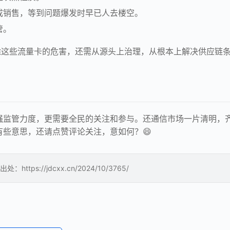
成销售，等到问题爆发时早已人去楼空。
管。
除这些流量卡的危害，还需从源头上治理，从根本上解决供应链
强监管力度，更需要全民的关注和参与。还通信市场一片清明，
些意思，还请点赞评论关注，意如何？😄
://jdcxx.cn/2024/10/3765/