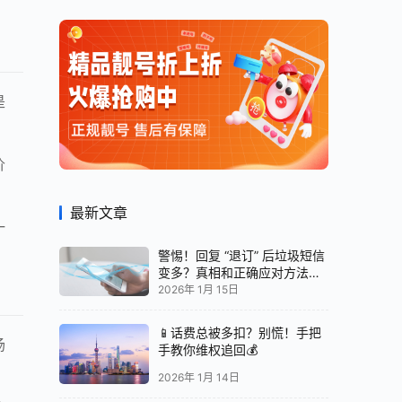
是
价
最新文章
一
警惕！回复 “退订” 后垃圾短信
变多？真相和正确应对方法都
在这
2026年 1月 15日
📱话费总被多扣？别慌！手把
场
手教你维权追回💰
2026年 1月 14日