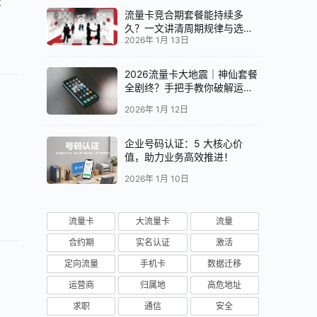
不
流量卡竞合期套餐能持续多
。
久？一文讲清周期规律与选卡
2026年 1月 13日
时机
2026流量卡大地震｜神仙套餐
全剧终？手把手教你破解运营
，
商“合谋”内幕！📱💥
2026年 1月 12日
企业号码认证：5 大核心价
值，助力业务高效推进！
2026年 1月 10日
流量卡
大流量卡
流量
合约期
实名认证
激活
定向流量
手机卡
数据迁移
运营商
归属地
高危地址
求职
通信
安全