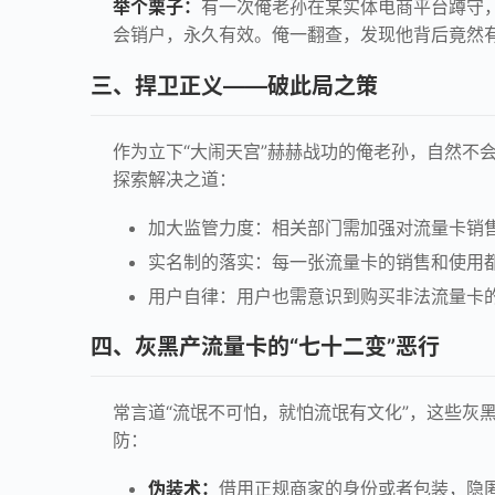
举个栗子：
有一次俺老孙在某实体电商平台蹲守，
会销户，永久有效。俺一翻查，发现他背后竟然
三、捍卫正义——破此局之策
作为立下“大闹天宫”赫赫战功的俺老孙，自然不
探索解决之道：
加大监管力度：相关部门需加强对流量卡销
实名制的落实：每一张流量卡的销售和使用
用户自律：用户也需意识到购买非法流量卡
四、灰黑产流量卡的“七十二变”恶行
常言道“流氓不可怕，就怕流氓有文化”，这些灰
防：
伪装术：
借用正规商家的身份或者包装，隐