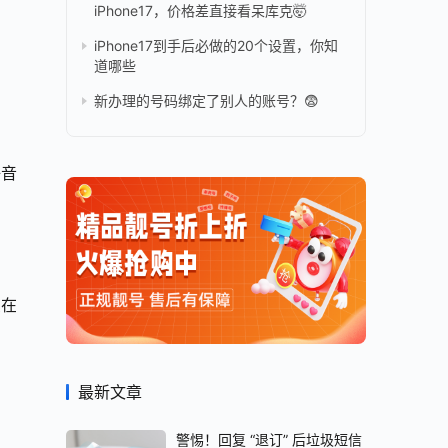
iPhone17，价格差直接看呆库克🤯
iPhone17到手后必做的20个设置，你知
道哪些
新办理的号码绑定了别人的账号？😨
语音
么在
最新文章
警惕！回复 “退订” 后垃圾短信