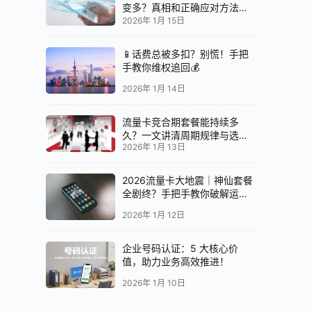
变多？真相和正确应对方法都
在这
2026年 1月 15日
📱话费总被多扣？别慌！手把
手教你维权追回💰
2026年 1月 14日
流量卡竞合期套餐能持续多
久？一文讲清周期规律与选卡
2026年 1月 13日
时机
2026流量卡大地震｜神仙套餐
全剧终？手把手教你破解运营
商“合谋”内幕！📱💥
2026年 1月 12日
企业号码认证：5 大核心价
值，助力业务高效推进！
2026年 1月 10日