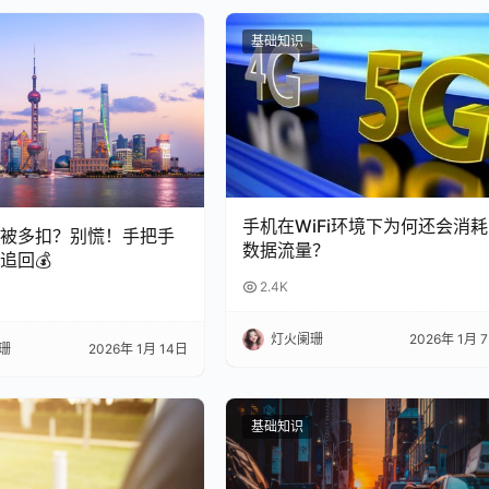
基础知识
手机在WiFi环境下为何还会消耗
总被多扣？别慌！手把手
数据流量？
追回💰
2.4K
灯火阑珊
2026年 1月 
珊
2026年 1月 14日
基础知识