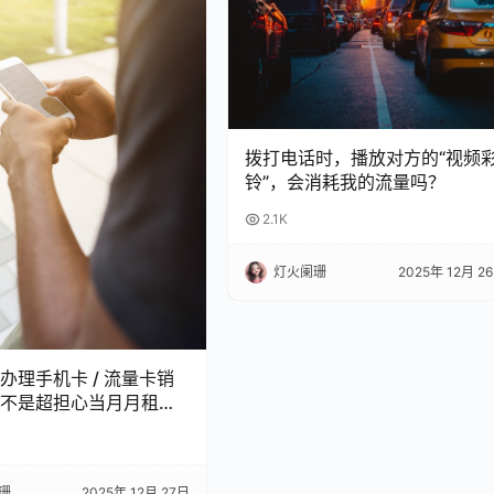
拨打电话时，播放对方的“视频
铃”，会消耗我的流量吗？
2.1K
灯火阑珊
2025年 12月 2
办理手机卡 / 流量卡销
不是超担心当月月租白
 今天整理了超全科普，看
怕被坑啦！
珊
2025年 12月 27日