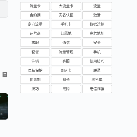
流量卡
大流量卡
流量
合约期
实名认证
激活
定向流量
手机卡
数据迁移
运营商
归属地
高危地址
求职
通信
安全
套餐
流量管理
手机
注销
客服
使用技巧
隐私保护
SIM卡
联通
优惠期
副卡
黑名单
技巧
故障
电信诈骗