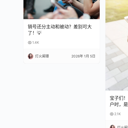
销号还分主动和被动？差别可大
了！💡
1.4K
灯火阑珊
2026年 1月 5日
宝子们！
户时，是
扣？😫
2.1K
完再也不
灯火阑