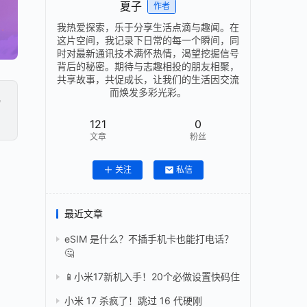
夏子
作者
我热爱探索，乐于分享生活点滴与趣闻。在
这片空间，我记录下日常的每一个瞬间，同
时对最新通讯技术满怀热情，渴望挖掘信号
背后的秘密。期待与志趣相投的朋友相聚，
共享故事，共促成长，让我们的生活因交流
而焕发多彩光彩。

121
0
文章
粉丝
关注
私信
最近文章
eSIM 是什么？不插手机卡也能打电话？
🤔
📱小米17新机入手！20个必做设置快码住
小米 17 杀疯了！跳过 16 代硬刚