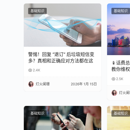
基础知识
基础知识
警惕！回复 “退订” 后垃圾短信变
多？真相和正确应对方法都在这
📱话费
教你维权
2.4K
2.5K
灯火阑珊
2026年 1月 15日
灯火阑
基础知识
基础知识