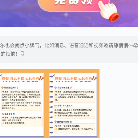
偶尔也会闹点小脾气，比如消息、语音通话和视频邀请静悄悄～
的烦恼！👇