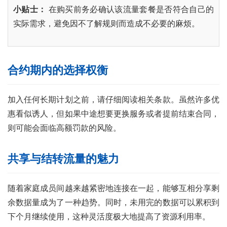
页
小贴士：
在购买前务必确认该流量套餐是否符合自己的
实际需求，避免因不了解规则而造成不必要的麻烦。
号
卡
百
科
合约期内的选择权衡
防
加入任何长期计划之前，请仔细阅读相关条款。虽然许多优
诈
惠看似诱人，但如果中途想要更换服务或者提前结束合同，
知
则可能会面临高额罚款的风险。
识
行
共享与结转流量的魅力
业
投稿
资
随着家庭成员间越来越紧密地连接在一起，能够互相分享剩
讯
余数据量成为了一种趋势。同时，未用完的数据可以累积到
登录
注册
下个月继续使用，这种灵活度极大地提高了资源利用率。
流