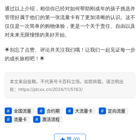
量
通过以上介绍，相信你已经对如何帮助刚成年的孩子挑选并
卡
管理好属于他们的第一张流量卡有了更加清晰的认识。这不
推
荐
仅仅是一次简单的购物体验，更是一个关于责任、自由以及
对未来无限憧憬的美好开始。
号
🌟别忘了点赞、评论并关注我们哦！让我们一起见证每一步
码
认
的成长旅程吧！🌟
证
本文来自投稿，不代表号卡百科立场，如若转载，请注明出
增
处：https://jdcxx.cn/2024/11/5163/
值
业
务
全国流量
合约期
大流量卡
定向流量
流量卡
激活流程
赞
(0)