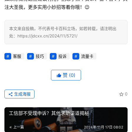
业
投稿
注大圣我，更多实用小妙招等着你哦！😉
资
讯
登录
注册
本文来自投稿，不代表号卡百科立场，如若转载，请注明出
流
处：https://jdcxx.cn/2024/11/5721/
量
卡
推
客服
技巧
投诉
流量卡
荐
赞
(0)
号
码
认
生成海报
0
证
增
工信部不受理申诉？其他求助渠道揭秘
值
业
上一篇
2024年 11月 17日 08:02