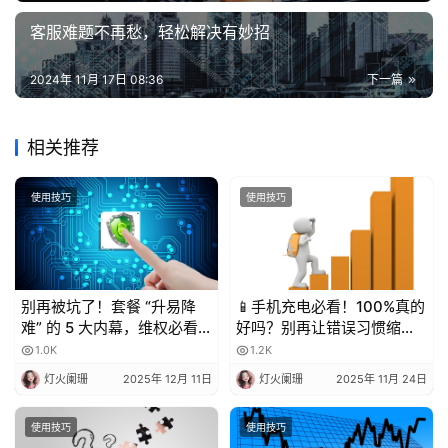
务
客服难题不再愁，轻松解决有妙招
2024年 11月 17日 08:36
下一篇
相关推荐
使用技巧
使用技巧
别再被坑了！套餐 “升易降
📱手机充电必看！100%真的
难” 的 5 大内幕，维权必看
好吗？别再让错误习惯缩短
💥
电池寿命！
1.0K
1.2K
灯火阑珊
2025年 12月 11日
灯火阑珊
2025年 11月 24日
使用技巧
使用技巧