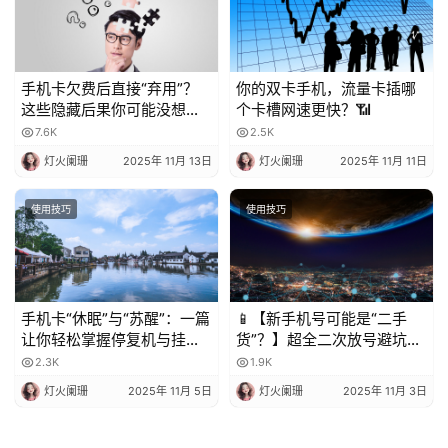
手机卡欠费后直接“弃用”？
你的双卡手机，流量卡插哪
这些隐藏后果你可能没想
个卡槽网速更快？📶
到！
7.6K
2.5K
灯火阑珊
2025年 11月 13日
灯火阑珊
2025年 11月 11日
使用技巧
使用技巧
手机卡“休眠”与“苏醒”：一篇
📱【新手机号可能是“二手
让你轻松掌握停复机与挂失
货”？】超全二次放号避坑指
的科普指南
南，附完美处理攻略！✨
2.3K
1.9K
灯火阑珊
2025年 11月 5日
灯火阑珊
2025年 11月 3日