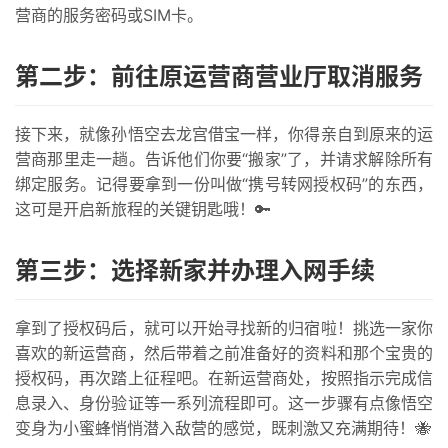
营商的服务密码或SIM卡。
第二步：前往原运营商营业厅取消服务
接下来，就像孙悟空去龙宫借宝一样，你得亲自到原来的运
营商那里走一趟。告诉他们你要“搬家”了，并请求解除所有
绑定服务。记得要拿到一份叫做“携号转网授权码”的东西，
这可是开启新旅程的关键钥匙哦！🔑
第三步：选择新家并办理入网手续
首
页
拿到了授权码后，就可以开始寻找新的归宿啦！挑选一家你
喜欢的新运营商，然后带着之前准备好的资料和那个宝贵的
号
授权码，再次踏上征程吧。在新运营商处，按照指示完成信
卡
息录入、身份验证等一系列流程即可。这一步骤有点像悟空
百
变身为小蜜蜂悄悄潜入敌营的感觉，既刺激又充满期待！🐝
科