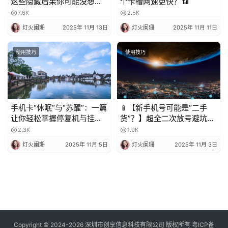
这些隐藏后果你可能没想
个卡槽网速更快？📶
到！
7.6K
2.5K
灯火阑珊
2025年 11月 13日
灯火阑珊
2025年 11月 11日
使用技巧
使用技巧
手机卡“休眠”与“苏醒”：一篇
📱【新手机号可能是“二手
让你轻松掌握停复机与挂失
货”？】超全二次放号避坑指
的科普指南
南，附完美处理攻略！✨
2.3K
1.9K
灯火阑珊
2025年 11月 5日
灯火阑珊
2025年 11月 3日
Copyright © 2024-2026 深圳市创享信息科技有限公司 版权所有
粤ICP备