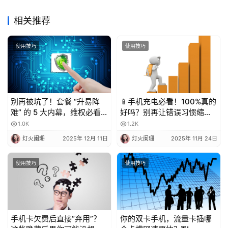
相关推荐
使用技巧
使用技巧
别再被坑了！套餐 “升易降
📱手机充电必看！100%真的
难” 的 5 大内幕，维权必看
好吗？别再让错误习惯缩短
💥
电池寿命！
1.0K
1.2K
灯火阑珊
2025年 12月 11日
灯火阑珊
2025年 11月 24日
使用技巧
使用技巧
手机卡欠费后直接“弃用”？
你的双卡手机，流量卡插哪