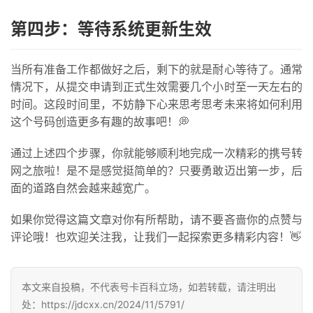
第四步：等待系统更新生效
防
诈
知
当所有准备工作都做好之后，剩下的就是耐心等待了。通常
识
情况下，从提交申请到正式生效需要几个小时至一天左右的
时间。这段时间里，不妨静下心来思考思考未来将如何利用
行
这个号码创造更多有趣的故事吧！💭
业
投稿
通过上述四个步骤，你就能够顺利地完成一次精彩的携号转
资
讯
网之旅啦！是不是感觉挺简单的？只要勇敢迈出第一步，后
面的道路自然会越来越宽广。
登录
注册
流
如果你觉得这篇文章对你有所帮助，请不要吝啬你的点赞与
量
评论哦！也欢迎关注我，让我们一起探索更多精彩内容！👋
卡
推
荐
本文来自投稿，不代表号卡百科立场，如若转载，请注明出
处：https://jdcxx.cn/2024/11/5791/