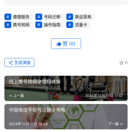
号
码
认
便捷服务
号码迁移
换运营商
证
携号转网
操作指南
流量卡
增
赞
(0)
值
业
务
生成海报
0
线上携号转网全流程详解
上一篇
2024年 11月 17日 17:57
中国电信手机号注销全攻略
2024年 11月 17日 18:34
下一篇