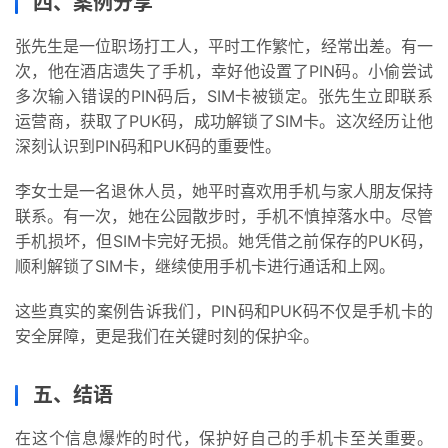
四、案例分享
识
张先生是一位职场打工人，平时工作繁忙，经常出差。有一
行
次，他在酒店遗失了手机，幸好他设置了PIN码。小偷尝试
业
多次输入错误的PIN码后，SIM卡被锁定。张先生立即联系
投稿
资
运营商，获取了PUK码，成功解锁了SIM卡。这次经历让他
讯
深刻认识到PIN码和PUK码的重要性。
登录
注册
李女士是一名退休人员，她平时喜欢用手机与家人朋友保持
流
联系。有一次，她在公园散步时，手机不慎掉落水中。尽管
量
手机损坏，但SIM卡完好无损。她凭借之前保存的PUK码，
卡
顺利解锁了SIM卡，继续使用手机卡进行通话和上网。
推
荐
这些真实的案例告诉我们，PIN码和PUK码不仅是手机卡的
安全屏障，更是我们在关键时刻的保护伞。
号
码
五、结语
认
证
在这个信息爆炸的时代，保护好自己的手机卡至关重要。