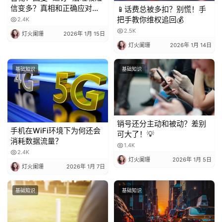
信变多？真相和正确应对方
📱话费总被多扣？别慌！手
法都在这
把手教你维权追回💰
2.4K
2.5K
灯火阑珊
2026年 1月 15日
灯火阑珊
2026年 1月 14日
基础知识
基础知识
销号还分主动和被动？差别
手机在WiFi环境下为何还会
可大了！💡
消耗数据流量？
1.4K
2.4K
灯火阑珊
2026年 1月 5日
灯火阑珊
2026年 1月 7日
基础知识
基础知识