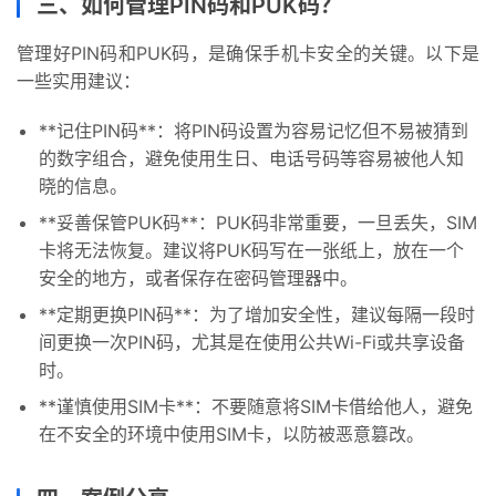
三、如何管理PIN码和PUK码？
管理好PIN码和PUK码，是确保手机卡安全的关键。以下是
一些实用建议：
**记住PIN码**：将PIN码设置为容易记忆但不易被猜到
的数字组合，避免使用生日、电话号码等容易被他人知
晓的信息。
首
**妥善保管PUK码**：PUK码非常重要，一旦丢失，SIM
页
卡将无法恢复。建议将PUK码写在一张纸上，放在一个
安全的地方，或者保存在密码管理器中。
号
**定期更换PIN码**：为了增加安全性，建议每隔一段时
卡
间更换一次PIN码，尤其是在使用公共Wi-Fi或共享设备
百
时。
科
**谨慎使用SIM卡**：不要随意将SIM卡借给他人，避免
防
在不安全的环境中使用SIM卡，以防被恶意篡改。
诈
知