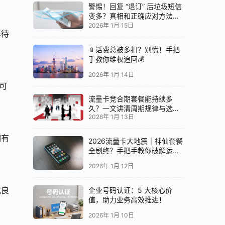
警惕！回复 “退订” 后垃圾短信
变多？真相和正确应对方法都
在这
2026年 1月 15日
等待
📱话费总被多扣？别慌！手把
手教你维权追回💰
2026年 1月 14日
可
流量卡竞合期套餐能持续多
久？一文讲清周期规律与选卡
2026年 1月 13日
时机
如有
2026流量卡大地震｜神仙套餐
全剧终？手把手教你破解运营
商“合谋”内幕！📱💥
2026年 1月 12日
成良
企业号码认证：5 大核心价
值，助力业务高效推进！
2026年 1月 10日