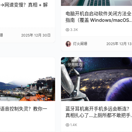
→网速变慢？真相 + 解
电脑开机自启动软件关闭方法全
指南（覆盖 Windows/macOS
含系统自带 + 第三方工具）
3.3K
珊
2025年 12月 30日
灯火阑珊
2025年 12月 1
使用技巧
语音控制失灵？教你一
蓝牙耳机离开手机多远会断连？
真相扎心了…上厕所都不敢把手
机放客厅！
1.4K