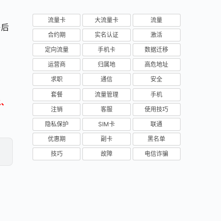
流量卡
大流量卡
流量
售后
合约期
实名认证
激活
定向流量
手机卡
数据迁移
运营商
归属地
高危地址
。
求职
通信
安全
套餐
流量管理
手机
水、
注销
客服
使用技巧
隐私保护
SIM卡
联通
优惠期
副卡
黑名单
技巧
故障
电信诈骗