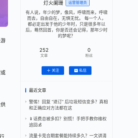
灯火阑珊
运营管理员
有人说，年少的梦，像风，呼啸而来，呼啸
而去，自由自在，无惧无忧。 每一个人，
都必定出发于他的少年时，只是很多年以
后，蓦然回首，你是否还会记得，那年少时
的梦呢？
是游
252
0
文章
粉丝
关注
私信
键或
最近文章
警惕！回复 “退订” 后垃圾短信变多？真相
续供
和正确应对方法都在这
📱话费总被多扣？别慌！手把手教你维权
追回💰
流量卡竞合期套餐能持续多久？一文讲清
行