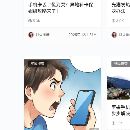
手机卡丢了慌到哭？异地补卡保
光猫发热
姆级攻略来了！
决办法
5.3K
3.0K
灯火阑珊
2025年 12月 31日
灯火阑
故障排查
故障排查
苹果手机
步步解决
1.9K