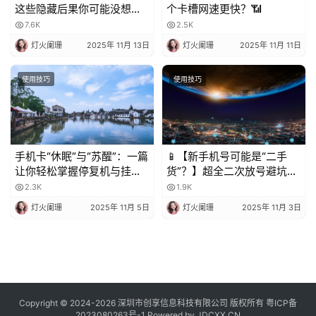
这些隐藏后果你可能没想
个卡槽网速更快？📶
到！
7.6K
2.5K
灯火阑珊
2025年 11月 13日
灯火阑珊
2025年 11月 11日
使用技巧
使用技巧
手机卡“休眠”与“苏醒”：一篇
📱【新手机号可能是“二手
让你轻松掌握停复机与挂失
货”？】超全二次放号避坑指
的科普指南
南，附完美处理攻略！✨
2.3K
1.9K
灯火阑珊
2025年 11月 5日
灯火阑珊
2025年 11月 3日
Copyright © 2024-2026 深圳市创享信息科技有限公司 版权所有
粤ICP备
2023080263号-1
Powered by
JDCXX.CN