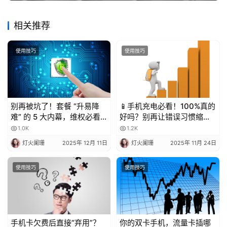
相关推荐
使用技巧
使用技巧
别再被坑了！套餐 “升易降
📱手机充电必看！100%真的
难” 的 5 大内幕，维权必看
好吗？别再让错误习惯缩短
💥
电池寿命！
1.0K
1.2K
灯火阑珊
2025年 12月 11日
灯火阑珊
2025年 11月 24日
使用技巧
使用技巧
手机卡欠费后直接“弃用”？
你的双卡手机，流量卡插哪