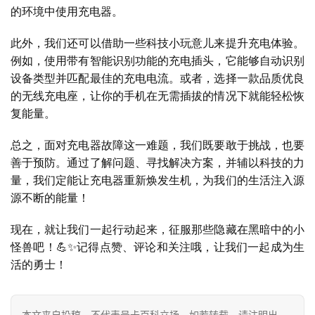
的环境中使用充电器。
首
此外，我们还可以借助一些科技小玩意儿来提升充电体验。
页
例如，使用带有智能识别功能的充电插头，它能够自动识别
设备类型并匹配最佳的充电电流。或者，选择一款品质优良
号
的无线充电座，让你的手机在无需插拔的情况下就能轻松恢
卡
复能量。
百
科
总之，面对充电器故障这一难题，我们既要敢于挑战，也要
善于预防。通过了解问题、寻找解决方案，并辅以科技的力
量，我们定能让充电器重新焕发生机，为我们的生活注入源
防
源不断的能量！
诈
知
现在，就让我们一起行动起来，征服那些隐藏在黑暗中的小
识
怪兽吧！💪✨记得点赞、评论和关注哦，让我们一起成为生
活的勇士！
行
业
投稿
资
本文来自投稿，不代表号卡百科立场，如若转载，请注明出