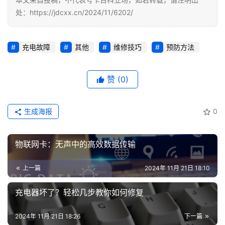
讯
处：https://jdcxx.cn/2024/11/6202/
登录
注册
流
量
充电故障
其他
维修技巧
预防方法
卡
推
赞
(0)
荐
号
生成海报
0
码
认
物联网卡：无声中的高效数据传输
证
上一篇
2024年 11月 21日 18:10
增
值
充电器坏了？轻松几步教你如何修复
业
务
2024年 11月 21日 18:26
下一篇