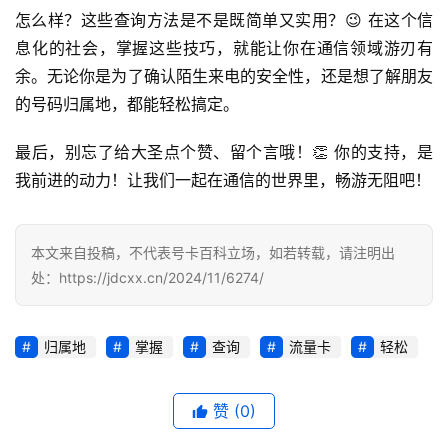
知
怎么样？这些查询方法是不是既简单又实用？😉 在这个信
识
息化的社会，掌握这些技巧，就能让你在通信领域游刃有
余。无论你是为了确认陌生来电的安全性，还是想了解朋友
行
业
的号码归属地，都能轻松搞定。
投稿
资
讯
最后，别忘了给大圣点个赞、留个言哦！👏 你的支持，是
我前进的动力！让我们一起在通信的世界里，畅游无阻吧！
登录
注册
流
量
卡
本文来自投稿，不代表号卡百科立场，如若转载，请注明出
推
处：https://jdcxx.cn/2024/11/6274/
荐
归属地
掌握
查询
流量卡
轻松
号
码
认
赞
(0)
证