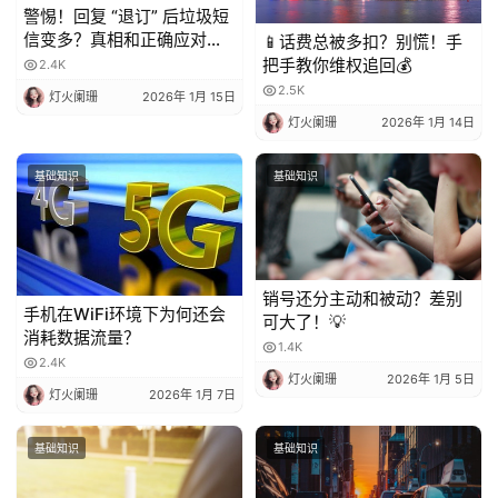
警惕！回复 “退订” 后垃圾短
信变多？真相和正确应对方
📱话费总被多扣？别慌！手
法都在这
把手教你维权追回💰
2.4K
2.5K
灯火阑珊
2026年 1月 15日
灯火阑珊
2026年 1月 14日
基础知识
基础知识
销号还分主动和被动？差别
手机在WiFi环境下为何还会
可大了！💡
消耗数据流量？
1.4K
2.4K
灯火阑珊
2026年 1月 5日
灯火阑珊
2026年 1月 7日
基础知识
基础知识