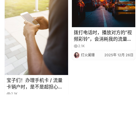
拨打电话时，播放对方的“视
频彩铃”，会消耗我的流量
吗？
2.1K
灯火阑珊
2025年 12月 26日
宝子们！办理手机卡 / 流量
卡销户时，是不是超担心当
月月租白扣？😫 今天整理了
2.1K
超全科普，看完再也不怕被
灯火阑珊
2025年 12月 27日
坑啦！
Copyright © 2024-2026 深圳市创享信息科技有限公司 版权所有
粤ICP备
2023080263号-1
Powered by
JDCXX.CN