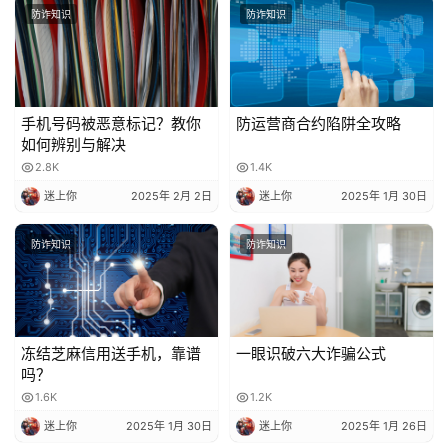
防诈知识
防诈知识
手机号码被恶意标记？教你
防运营商合约陷阱全攻略
如何辨别与解决
2.8K
1.4K
迷上你
2025年 2月 2日
迷上你
2025年 1月 30日
防诈知识
防诈知识
冻结芝麻信用送手机，靠谱
一眼识破六大诈骗公式
吗？
1.6K
1.2K
迷上你
2025年 1月 30日
迷上你
2025年 1月 26日