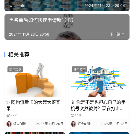
上一篇
2024年 11月 23日 20:04
黑名单后如何快速申请新号卡？
2024年 11月 23日 20:56
下一篇
相关推荐
防诈知识
使用技巧
✨ 网购流量卡的大起大落实
📱 你是不是也担心自己的手
录！
机号突然被封？现在打击骚
扰电话越来越严格，一不小
922
1.5K
心就可能中招！今天就来聊
灯火阑珊
2025年 11月 26日
灯火阑珊
2025年 10月 18日
聊，到底被多少人标记会封
号？又该怎么避免？