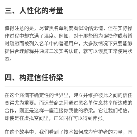
卡
百
三、人性化的考量
科
值得注意的是，尽管黑名单制度看似冷酷无情，但在实际操
防
作过程中却充满了温度。例如，对于那些因为误操作或者暂
诈
时疏忽而被列入名单中的普通用户，大多数情况下只要能够
知
提供合理解释并通过二次实名认证，就可以恢复正常使用状
识
态。
行
四、构建信任桥梁
业
投稿
资
讯
在这个充满不确定性的世界里，建立并维护彼此之间的信任
变得尤为重要。而运营商之间通过黑名单信息共享所达成的
登录
注册
流
合作，则正是这样一座连接你我他的桥梁。它让我们相信，
量
即使是在虚拟空间里，正义同样可以得到伸张。
卡
推
在这个故事中，我们看到了技术如何成为守护者的力量，同