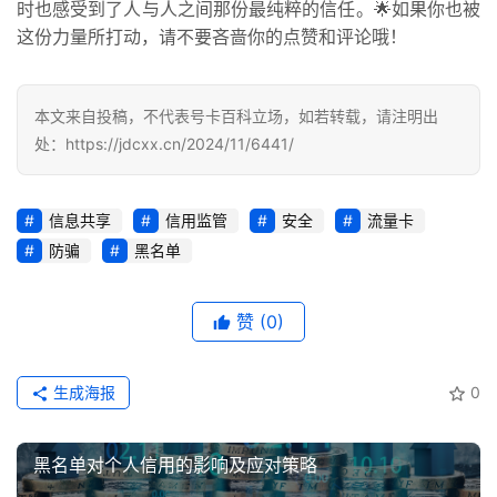
荐
时也感受到了人与人之间那份最纯粹的信任。🌟如果你也被
这份力量所打动，请不要吝啬你的点赞和评论哦！
号
码
本文来自投稿，不代表号卡百科立场，如若转载，请注明出
认
处：https://jdcxx.cn/2024/11/6441/
证
增
信息共享
信用监管
安全
流量卡
值
防骗
黑名单
业
务
赞
(0)
生成海报
0
黑名单对个人信用的影响及应对策略