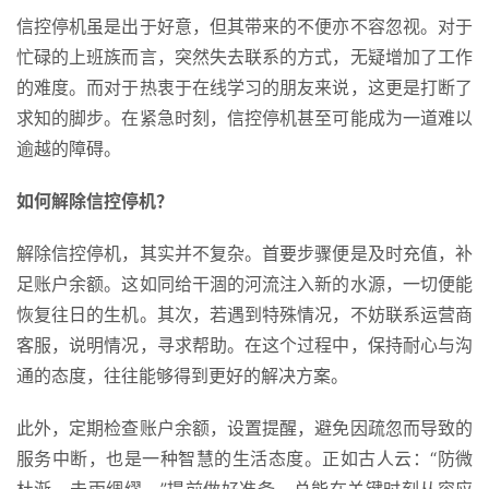
信控停机虽是出于好意，但其带来的不便亦不容忽视。对于
忙碌的上班族而言，突然失去联系的方式，无疑增加了工作
的难度。而对于热衷于在线学习的朋友来说，这更是打断了
求知的脚步。在紧急时刻，信控停机甚至可能成为一道难以
逾越的障碍。
如何解除信控停机？
首
解除信控停机，其实并不复杂。首要步骤便是及时充值，补
页
足账户余额。这如同给干涸的河流注入新的水源，一切便能
恢复往日的生机。其次，若遇到特殊情况，不妨联系运营商
号
客服，说明情况，寻求帮助。在这个过程中，保持耐心与沟
卡
通的态度，往往能够得到更好的解决方案。
百
科
此外，定期检查账户余额，设置提醒，避免因疏忽而导致的
服务中断，也是一种智慧的生活态度。正如古人云：“防微
防