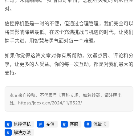
杜渐，未雨绸缪。”提前做好准备，总能在关键时刻从容应
诈
对。
知
识
信控停机虽是一时的不便，但通过合理管理，我们完全可以
将其影响降到最低。在这个充满挑战与机遇的时代，让我们
行
携手共进，用智慧与勇气面对每一个难题。
业
投稿
资
如果你觉得这篇文章对你有所帮助，欢迎点赞、评论和分
讯
享，让更多的人受益。你的每一次互动，都是对我们最大的
登录
注册
支持。
流
量
卡
推
本文来自投稿，不代表号卡百科立场，如若转载，请注明出
荐
处：https://jdcxx.cn/2024/11/6523/
号
信控停机
充值
客服
流量卡
码
解决办法
认