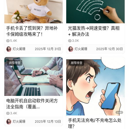
手机卡丢了慌到哭？异地补
光猫发热→网速变慢？真相
卡保姆级攻略来了！
+ 解决办法
5.4K
3.0K
灯火阑珊
2025年 12月 31日
灯火阑珊
2025年 12月 30日
故障排查
故障排查
电脑开机自启动软件关闭方
法全指南（覆盖
Windows/macOS，含系统
3.4K
自带 + 第三方工具）
手机无法充电/不充电怎么处
灯火阑珊
2025年 12月 13日
理？