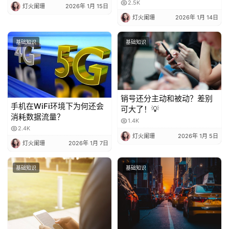
2.5K
灯火阑珊
2026年 1月 15日
灯火阑珊
2026年 1月 14日
基础知识
基础知识
销号还分主动和被动？差别
手机在WiFi环境下为何还会
可大了！💡
消耗数据流量？
1.4K
2.4K
灯火阑珊
2026年 1月 5日
灯火阑珊
2026年 1月 7日
基础知识
基础知识