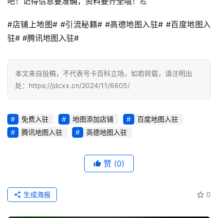
吧！记得信息要准确，资料要齐全哦！💪
值
业
#店铺上地图# #引流秘籍# #高德地图入驻# #百度地图入
务
驻# #腾讯地图入驻#
本文来自投稿，不代表号卡百科立场，如若转载，请注明出
处：https://jdcxx.cn/2024/11/6605/
免费入驻
地图添加店铺
百度地图入驻
腾讯地图入驻
高德地图入驻
赞
(0)
生成海报
0