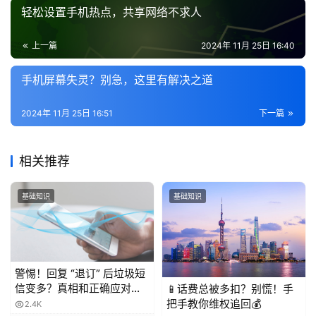
轻松设置手机热点，共享网络不求人
上一篇
2024年 11月 25日 16:40
手机屏幕失灵？别急，这里有解决之道
2024年 11月 25日 16:51
下一篇
相关推荐
基础知识
基础知识
警惕！回复 “退订” 后垃圾短
信变多？真相和正确应对方
📱话费总被多扣？别慌！手
法都在这
把手教你维权追回💰
2.4K