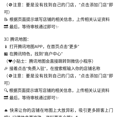
（🚫注意：要是没有找到自己的门店，“点击添加门店”即
行
可）
业
投稿
📝 根据页面提示填写店铺的相关信息，上传相关认证资料
资
🔜 最后，等待审核通过即可✨
讯
3⃣ 腾讯地图：
登录
注册
流
📱 打开腾讯地图APP，在首页点击“更多”
量
🏪 在腾讯特色，找到“商户中心”
卡
（♥小贴士：腾讯地图会直接跳转到微信小程序）
推
🎉 接着点击“免费入驻”，在搜索框输入你的店铺名称
荐
（🚫注意：要是没有找到自己的门店，“点击添加门店”即
可）
号
码
🔍 根据页面提示填写店铺的相关信息，上传相关认证资料
认
🔜 最后，等待审核通过即可✨
证
🔥 快来让你的店铺在地图上大放异彩，吸引更多顾客上门
增