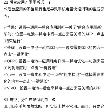
2⃣ 后台应用？乖乖听话！📱
📲后台应用的不当运行也是导致手机电量快速消耗的重要原
因。
✅苹果：设置—通用—后台应用刷新—关闭“后台应用刷新”
华为：设置—电池—耗电排行—点击需要关闭的APP—点击
“结束运行”
✅荣耀：设置—电池—耗电优化——选择需要优化的内容—
点击“一键优化”
✅OPPO:设置—电池—应用耗电详情—耗电优化—勾选需要
关闭耗电应用—点击“一键省电”
✅小米：设置—省电和电池—点击“耗电检测”—选择需要优
首
化的内容—点击“一键延长”
页
✅VIVO：设置—电池—后台高耗电—点击需要关闭的APP
号
3⃣ 隔空手势？炫酷但耗电！🚫
卡
🙆🏼‍♀隔空手势虽然炫酷，但实际上并不常用。而且，只要这