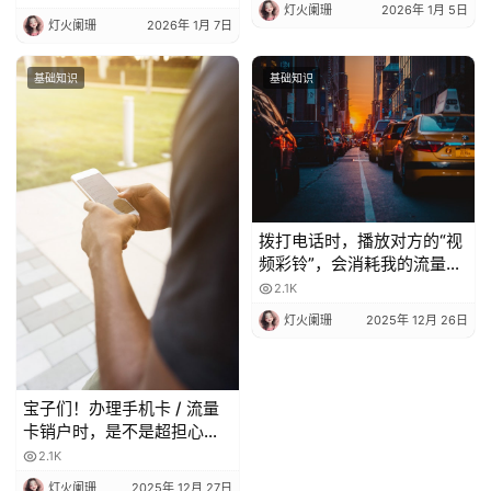
灯火阑珊
2026年 1月 5日
灯火阑珊
2026年 1月 7日
基础知识
基础知识
拨打电话时，播放对方的“视
频彩铃”，会消耗我的流量
吗？
2.1K
灯火阑珊
2025年 12月 26日
宝子们！办理手机卡 / 流量
卡销户时，是不是超担心当
月月租白扣？😫 今天整理了
2.1K
超全科普，看完再也不怕被
灯火阑珊
2025年 12月 27日