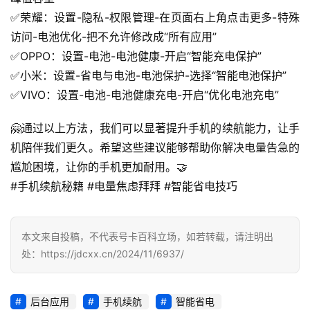
✅荣耀：设置-隐私-权限管理-在页面右上角点击更多-特殊
号
访问-电池优化-把不允许修改成“所有应用”
码
✅OPPO：设置-电池-电池健康-开启“智能充电保护”
认
✅小米：设置-省电与电池-电池保护-选择“智能电池保护”
证
✅VIVO：设置-电池-电池健康充电-开启“优化电池充电”
增
🤗通过以上方法，我们可以显著提升手机的续航能力，让手
值
机陪伴我们更久。希望这些建议能够帮助你解决电量告急的
业
尴尬困境，让你的手机更加耐用。🤝
务
#手机续航秘籍 #电量焦虑拜拜 #智能省电技巧
本文来自投稿，不代表号卡百科立场，如若转载，请注明出
处：https://jdcxx.cn/2024/11/6937/
后台应用
手机续航
智能省电