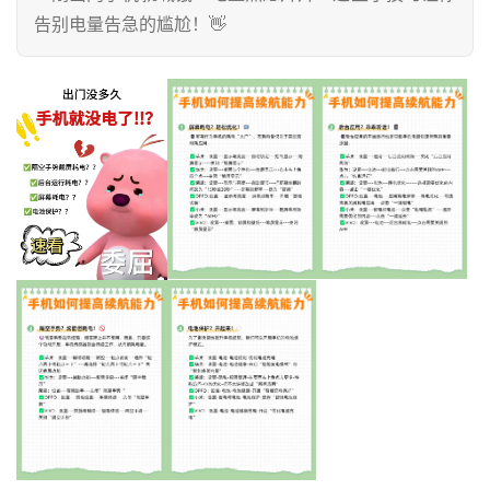
告别电量告急的尴尬！👋