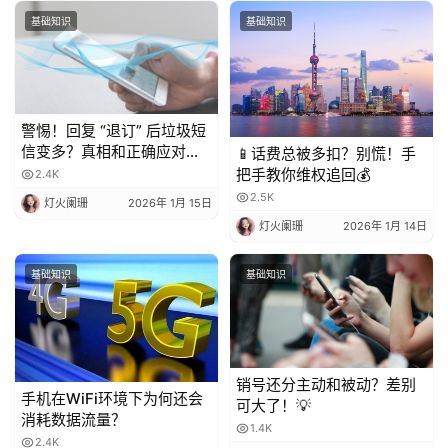
基础知识
基础知识
警惕！回复 “退订” 后垃圾短
信变多？真相和正确应对方
📱话费总被多扣？别慌！手
法都在这
把手教你维权追回💰
2.4K
2.5K
灯火阑珊
2026年 1月 15日
灯火阑珊
2026年 1月 14日
基础知识
基础知识
销号还分主动和被动？差别
手机在WiFi环境下为何还会
可大了！💡
消耗数据流量？
1.4K
2.4K