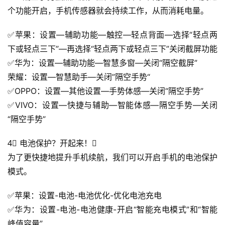
百
个功能开启，手机传感器就会持续工作，从而消耗电量。
科
✅苹果：设置—辅助功能—触控—轻点背面—选择“轻点两
防
下或轻点三下”—再选择“轻点两下或轻点三下”关闭截屏功能
诈
✅华为：设置—辅助功能—智慧多窗—关闭“隔空截屏”
知
荣耀：设置—智慧助手—关闭”隔空手势“
识
✅OPPO：设置—其他设置—手势体感—关闭“隔空手势”
✅VIVO：设置—快捷与辅助—智能体感—隔空手势—关闭
行
“隔空手势”
业
投稿
资
4⃣ 电池保护？开起来！🛡
讯
为了更快捷地提升手机续航，我们可以开启手机的电池保护
登录
注册
模式。
流
量
✅苹果：设置-电池-电池优化-优化电池充电
卡
✅华为：设置-电池-电池健康-开启“智能充电模式”和“智能
推
荐
峰值容量”