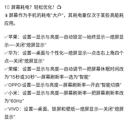
1⃣ 屏幕耗电？轻松优化！📺
📱屏幕作为手机的耗电“大户”，其耗电量仅次于某些高能耗
应用。
✅苹果：设置—显示与亮度—自动锁定—始终显示—熄屏显
示—-关闭“熄屏显示”
✅华为：设置—桌面与个性化—熄屏显示—点击右上角四个
点—关闭“熄屏显示”
✅荣耀：设置—显示与亮度—自动调节—把屏幕休眠时间改
为“15秒或30秒”—屏幕刷新率—选为“智能”
✅OPPO:设置—显示与亮度—屏幕刷新率—开启“智能切换”
✅小米：设置—显示与亮度—屏幕刷新率—把屏幕刷新率改
为“60Hz”
✅VIVO：设置—桌面、锁屏和壁纸—熄屏显示—关闭“熄屏
显示”