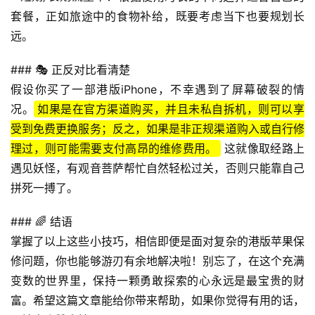
号
套餐，正如旅途中的食物补给，既要考虑当下也要规划长
卡
百
远。
科
### 🎭 正反对比看清楚
假设你买了一部港版iPhone，不幸遇到了屏幕破裂的情
防
诈
况。
如果是在官方渠道购买，并且未私自拆机，则可以享
知
受到免费更换服务；反之，如果是非正规渠道购入或自行修
识
理过，则可能需要支付高昂的维修费用。
 这就像取经路上
遇见妖怪，有观音菩萨帮忙自然轻松过关，否则只能靠自己
行
拼死一搏了。
业
投稿
资
### 🌈 结语
讯
掌握了以上这些小技巧，相信即便是面对复杂的港版苹果保
修问题，你也能够游刃有余地解决啦！别忘了，在这个充满
登录
注册
流
变数的世界里，保持一颗勇敢探索的心永远是最宝贵的财
量
富。希望这篇文章能给你带来帮助，如果你觉得有用的话，
卡