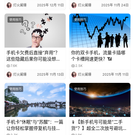
灯火阑珊
2025年 12月 11日
灯火阑珊
2025年 11月 24日
使用技巧
使用技巧
手机卡欠费后直接“弃用”？
你的双卡手机，流量卡插哪
这些隐藏后果你可能没想
个卡槽网速更快？📶
到！
7.6K
2.5K
灯火阑珊
2025年 11月 13日
灯火阑珊
2025年 11月 11日
使用技巧
使用技巧
手机卡“休眠”与“苏醒”：一篇
📱【新手机号可能是“二手
让你轻松掌握停复机与挂失
货”？】超全二次放号避坑指
的科普指南
南，附完美处理攻略！✨
2.3K
1.9K