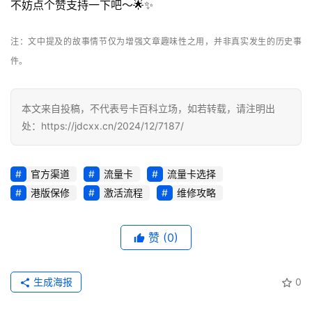
不妨点个赞支持一下吧～🌟✨
推
荐
注：文中提及的故事情节仅为增强文章趣味性之用，并非真实发生的历史事
号
件。
码
认
本文来自投稿，不代表号卡百科立场，如若转载，请注明出
证
处：https://jdcxx.cn/2024/12/7187/
增
值
官方渠道
流量卡
流量卡选择
业
港版保修
激活流程
维修攻略
务
赞
(0)
生成海报
0