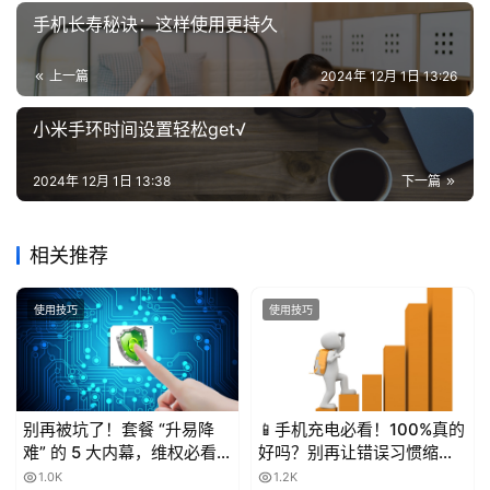
手机长寿秘诀：这样使用更持久
上一篇
2024年 12月 1日 13:26
小米手环时间设置轻松get√
2024年 12月 1日 13:38
下一篇
相关推荐
使用技巧
使用技巧
别再被坑了！套餐 “升易降
📱手机充电必看！100%真的
难” 的 5 大内幕，维权必看
好吗？别再让错误习惯缩短
💥
电池寿命！
1.0K
1.2K