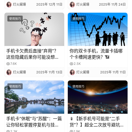
灯火阑珊
2025年 12月 11日
灯火阑珊
2025年 11月 24日
使用技巧
使用技巧
手机卡欠费后直接“弃用”？
你的双卡手机，流量卡插哪
这些隐藏后果你可能没想
个卡槽网速更快？📶
到！
7.6K
2.5K
灯火阑珊
2025年 11月 13日
灯火阑珊
2025年 11月 11日
使用技巧
使用技巧
手机卡“休眠”与“苏醒”：一篇
📱【新手机号可能是“二手
让你轻松掌握停复机与挂失
货”？】超全二次放号避坑指
的科普指南
南，附完美处理攻略！✨
2.3K
1.9K