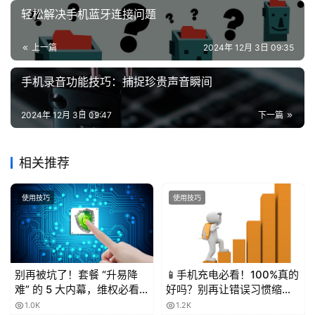
值
轻松解决手机蓝牙连接问题
业
务
上一篇
2024年 12月 3日 09:35
手机录音功能技巧：捕捉珍贵声音瞬间
2024年 12月 3日 09:47
下一篇
相关推荐
使用技巧
使用技巧
别再被坑了！套餐 “升易降
📱手机充电必看！100%真的
难” 的 5 大内幕，维权必看
好吗？别再让错误习惯缩短
💥
电池寿命！
1.0K
1.2K