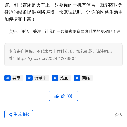
馆、图书馆还是火车上，只要你的手机有信号，就能随时为
行
身边的设备提供网络连接。快来试试吧，让你的网络生活更
业
投稿
加便捷和丰富！
资
讯
  点赞、评论、关注，让我们一起探索更多网络世界的奥秘吧！🎉
登录
注册
流
本文来自投稿，不代表号卡百科立场，如若转载，请注明出
量
卡
处：https://jdcxx.cn/2024/12/7380/
推
荐
共享
流量卡
热点
网络
号
码
赞
(0)
认
证
生成海报
0
增