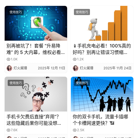
使用技巧
使用技巧
别再被坑了！套餐 “升易降
📱手机充电必看！100%真的
难” 的 5 大内幕，维权必看
好吗？别再让错误习惯缩短
💥
电池寿命！
1.0K
1.2K
灯火阑珊
2025年 12月 11日
灯火阑珊
2025年 11月 24日
使用技巧
使用技巧
手机卡欠费后直接“弃用”？
你的双卡手机，流量卡插哪
这些隐藏后果你可能没想
个卡槽网速更快？📶
到！
7.6K
2.5K