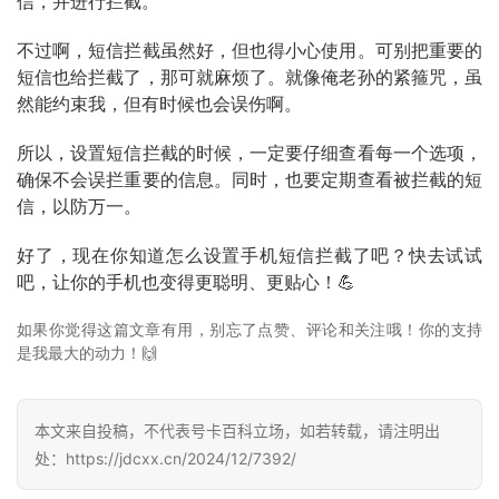
信，并进行拦截。
首
不过啊，短信拦截虽然好，但也得小心使用。可别把重要的
页
短信也给拦截了，那可就麻烦了。就像俺老孙的紧箍咒，虽
然能约束我，但有时候也会误伤啊。
号
卡
所以，设置短信拦截的时候，一定要仔细查看每一个选项，
百
确保不会误拦重要的信息。同时，也要定期查看被拦截的短
科
信，以防万一。
好了，现在你知道怎么设置手机短信拦截了吧？快去试试
防
吧，让你的手机也变得更聪明、更贴心！💪
诈
知
如果你觉得这篇文章有用，别忘了点赞、评论和关注哦！你的支持
识
是我最大的动力！🙌
行
业
投稿
本文来自投稿，不代表号卡百科立场，如若转载，请注明出
资
处：https://jdcxx.cn/2024/12/7392/
讯