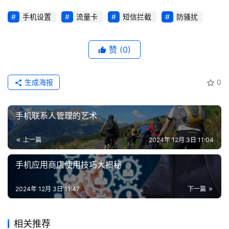
登录
注册
手机设置
流量卡
短信拦截
防骚扰
流
量
卡
赞
(0)
推
荐
生成海报
0
号
码
手机联系人管理的艺术
认
证
上一篇
2024年 12月 3日 11:04
增
手机应用商店使用技巧大揭秘
值
业
2024年 12月 3日 11:47
下一篇
务
相关推荐