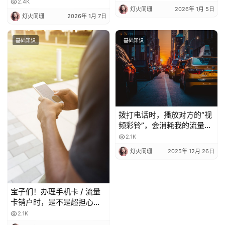
2.4K
灯火阑珊
2026年 1月 5日
灯火阑珊
2026年 1月 7日
基础知识
基础知识
拨打电话时，播放对方的“视
频彩铃”，会消耗我的流量
吗？
2.1K
灯火阑珊
2025年 12月 26日
宝子们！办理手机卡 / 流量
卡销户时，是不是超担心当
月月租白扣？😫 今天整理了
2.1K
超全科普，看完再也不怕被