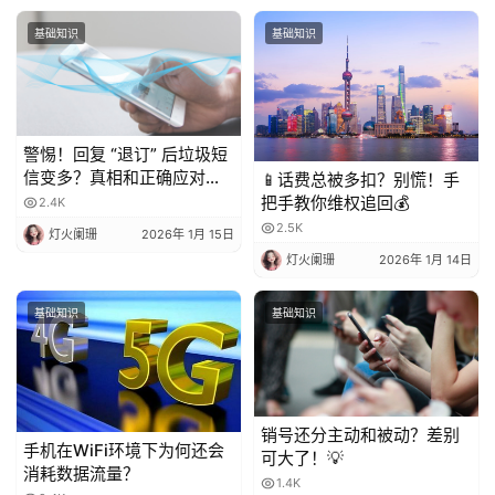
基础知识
基础知识
警惕！回复 “退订” 后垃圾短
信变多？真相和正确应对方
📱话费总被多扣？别慌！手
法都在这
把手教你维权追回💰
2.4K
2.5K
灯火阑珊
2026年 1月 15日
灯火阑珊
2026年 1月 14日
基础知识
基础知识
销号还分主动和被动？差别
手机在WiFi环境下为何还会
可大了！💡
消耗数据流量？
1.4K