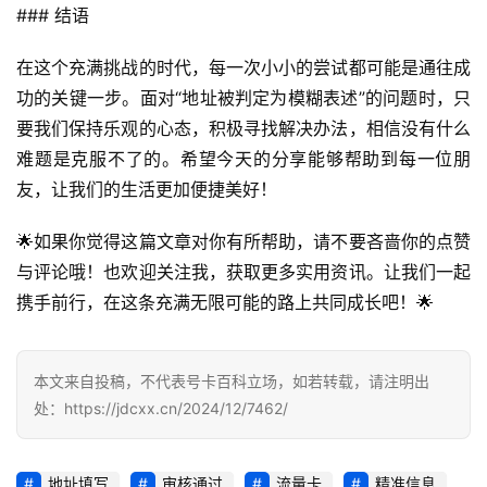
### 结语
业
投稿
资
在这个充满挑战的时代，每一次小小的尝试都可能是通往成
讯
功的关键一步。面对“地址被判定为模糊表述”的问题时，只
登录
注册
要我们保持乐观的心态，积极寻找解决办法，相信没有什么
流
难题是克服不了的。希望今天的分享能够帮助到每一位朋
量
卡
友，让我们的生活更加便捷美好！
推
荐
🌟如果你觉得这篇文章对你有所帮助，请不要吝啬你的点赞
与评论哦！也欢迎关注我，获取更多实用资讯。让我们一起
号
携手前行，在这条充满无限可能的路上共同成长吧！🌟
码
认
证
本文来自投稿，不代表号卡百科立场，如若转载，请注明出
处：https://jdcxx.cn/2024/12/7462/
增
值
地址填写
审核通过
流量卡
精准信息