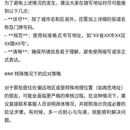
为了避免上述情况的发生，建议大家在填写地址时尽可能做
到以下几点：
– **详尽**：除了城市名和区县外，还需加上详细的街道名
称及门牌号码。
首
– **规范**：使用标准格式书写地址，如“XX省XX市XX区
页
XX路XX号”。
– **清晰**：确保所填信息易于理解，避免使用缩写或非正
号
式表达。
卡
百
### 特殊情况下的应对策略
科
对于那些居住在偏远地区或是特殊地理位置（如高危地址）
防
的朋友，可能会面临更严格的审核过程。在这种情况下，建
诈
议直接联系客服人员说明具体情况，并按照指示完成必要的
知
验证步骤。有时候，多一点耐心与沟通，就能顺利解决问
识
题。
行