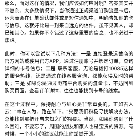
那么，面对这样的情况，我们应该如何应对呢？答案其实并
不复杂。大多数情况下，当你通过正规渠道订购流量卡后，
运营商会在订单确认邮件或是短信通知中，明确告知你的卡
号信息。这就好比是一封来自远方的信件，虽不见其人，却
已知其心。如果你不幸错过了这条重要的信息，也不必过于
焦虑。
此时，你可以尝试以下几种方法：
一是
 直接登录运营商的
首
官方网站或使用官方APP，通过注册账号并绑定订单，查询
页
详细的卡号信息；
二是
 联系客服，无论是拨打10085这样
的服务热线，还是通过在线客服咨询，都能获得及时的帮
号
助；
三是
 如果你是通过电商平台购买的流量卡，不妨回到
卡
购买页面，查看订单详情，往往也能找到卡号的线索。
百
科
在这个过程中，保持耐心与细心是非常重要的。正如古人
云：“事在人为，路在脚下。”只要我们积极寻找解决办法，
防
总能找到那把开启未知之门的钥匙。当然，如果你遇到了什
诈
么困难，不要忘了，周围的朋友和家人也是宝贵的资源。有
知
时候，一个小小的建议就能让你豁然开朗。