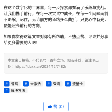
识
在这个数字化的世界里，每一步探索都充满了乐趣与挑战。
让我们携手前行，在每一次尝试中成长，在每一个问题面前
行
不退缩。记住，无论前方的道路多么曲折，只要心中有光，
业
投稿
便能照亮前行的方向。
资
讯
如果你觉得这篇文章对你有所帮助，不妨点赞、评论并分享
给更多需要的人吧！
登录
注册
流
量
卡
本文来自投稿，不代表号卡百科立场，如若转载，请注明出
推
处：https://jdcxx.cn/2024/12/7482/
荐
号码
未激活
查询
流量卡
号
解决方法
码
认
证
赞
(0)