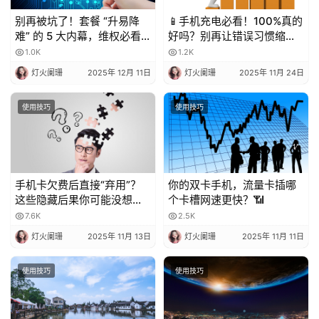
别再被坑了！套餐 “升易降
📱手机充电必看！100%真的
难” 的 5 大内幕，维权必看
好吗？别再让错误习惯缩短
💥
电池寿命！
1.0K
1.2K
灯火阑珊
2025年 12月 11日
灯火阑珊
2025年 11月 24日
使用技巧
使用技巧
手机卡欠费后直接“弃用”？
你的双卡手机，流量卡插哪
这些隐藏后果你可能没想
个卡槽网速更快？📶
到！
7.6K
2.5K
灯火阑珊
2025年 11月 13日
灯火阑珊
2025年 11月 11日
使用技巧
使用技巧