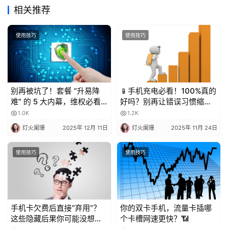
相关推荐
使用技巧
使用技巧
别再被坑了！套餐 “升易降
📱手机充电必看！100%真的
难” 的 5 大内幕，维权必看
好吗？别再让错误习惯缩短
💥
电池寿命！
1.0K
1.2K
灯火阑珊
2025年 12月 11日
灯火阑珊
2025年 11月 24日
使用技巧
使用技巧
手机卡欠费后直接“弃用”？
你的双卡手机，流量卡插哪
这些隐藏后果你可能没想
个卡槽网速更快？📶