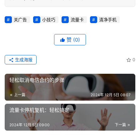
登录
注册
流
关广告
小技巧
流量卡
清净手机
量
卡
推
赞
(0)
荐
生成海报
0
号
码
认
轻松取消电信合约的步骤
证
上一篇
2024年 12月 5日 08:07
增
值
流量卡停机复机：轻松搞定
业
务
2024年 12月 5日 09:00
下一篇