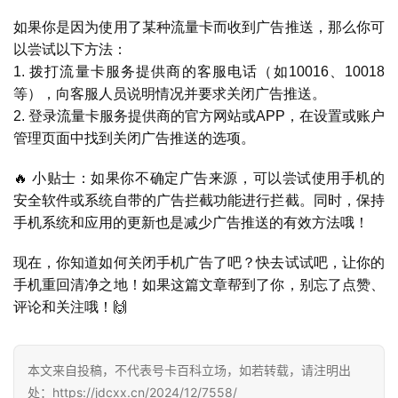
首
如果你是因为使用了某种流量卡而收到广告推送，那么你可
页
以尝试以下方法：
1. 拨打流量卡服务提供商的客服电话（如10016、10018
等），向客服人员说明情况并要求关闭广告推送。
号
2. 登录流量卡服务提供商的官方网站或APP，在设置或账户
卡
百
管理页面中找到关闭广告推送的选项。
科
🔥 小贴士：如果你不确定广告来源，可以尝试使用手机的
安全软件或系统自带的广告拦截功能进行拦截。同时，保持
防
手机系统和应用的更新也是减少广告推送的有效方法哦！
诈
知
现在，你知道如何关闭手机广告了吧？快去试试吧，让你的
识
手机重回清净之地！如果这篇文章帮到了你，别忘了点赞、
评论和关注哦！🙌
行
业
投稿
资
本文来自投稿，不代表号卡百科立场，如若转载，请注明出
讯
处：https://jdcxx.cn/2024/12/7558/