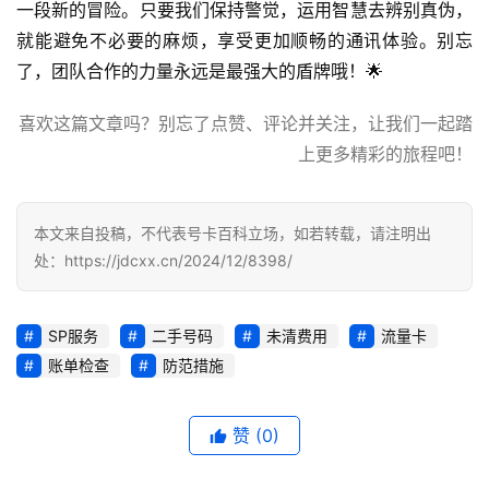
卡
一段新的冒险。只要我们保持警觉，运用智慧去辨别真伪，
推
就能避免不必要的麻烦，享受更加顺畅的通讯体验。别忘
荐
了，团队合作的力量永远是最强大的盾牌哦！🌟
号
喜欢这篇文章吗？别忘了点赞、评论并关注，让我们一起踏
码
上更多精彩的旅程吧！
认
证
本文来自投稿，不代表号卡百科立场，如若转载，请注明出
增
处：https://jdcxx.cn/2024/12/8398/
值
业
务
SP服务
二手号码
未清费用
流量卡
账单检查
防范措施
赞
(0)