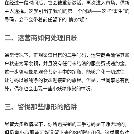
在经过一段时间后，它会被重新激活，再次进入市场，供新
主人选择。这就引出了我们的第一个问题——这些“重生”的
号码，会不会带着前任留下的“债务”呢？
二、运营商如何处理旧账
通常情况下，正规渠道出售的二手号码，运营商会确保其账
户状态为零余额，并且没有任何未结清的服务费或违约金。
这一步骤就像是观音菩萨手中的净瓶，能够净化一切过往，
让号码以最纯净的状态迎接新的旅程。但是，世间事总有例
外，偶尔也会出现一些小妖精作祟的情况。
三、警惕那些隐形的陷阱
首
页
尽管大多数情况下，你所购买到的二手号码是干净无瑕的，
但仍需小心那些可能遗留下来的SP服务订阅。这类服务往