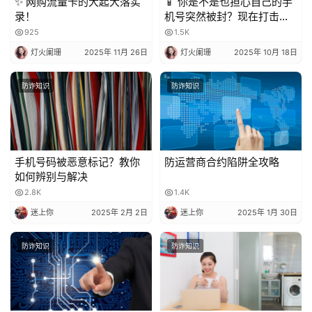
✨ 网购流量卡的大起大落实
📱 你是不是也担心自己的手
录！
机号突然被封？现在打击骚
扰电话越来越严格，一不小
925
1.5K
心就可能中招！今天就来聊
灯火阑珊
2025年 11月 26日
灯火阑珊
2025年 10月 18日
聊，到底被多少人标记会封
号？又该怎么避免？
防诈知识
防诈知识
手机号码被恶意标记？教你
防运营商合约陷阱全攻略
如何辨别与解决
2.8K
1.4K
迷上你
2025年 2月 2日
迷上你
2025年 1月 30日
防诈知识
防诈知识