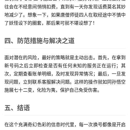
号
往会在不经意间悄悄扣费，直到有一天你发现话费莫名其妙
卡
地减少了。想象一下，如果唐僧师徒四人在取经途中不慎中
百
了妖怪设下的圈套，那后果可就不堪设想了！
科
四、防范措施与解决之道
防
诈
知
面对潜在的风险，最好的策略就是主动出击。首先，在拿到
识
新号码之后立即检查是否有任何未知的服务正在运行；其
次，定期查看账单明细，及时发现异常情况；最后，一旦发
行
现问题，立刻联系客服解决问题。这样的操作就如同孙悟空
业
投稿
施展七十二变，化险为夷，保护自己免受伤害。
资
讯
五、结语
登录
注册
流
量
在这个充满奇幻色彩的信息时代里，每一次换号都像是开启