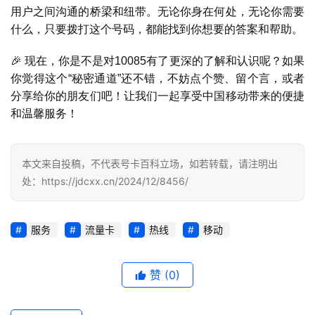
用户之间沟通的桥梁和纽带。无论你身在何处，无论你需要
号
什么，只要拨打这个号码，都能找到你想要的答案和帮助。
卡
百
🎉 现在，你是不是对10085有了更深的了解和认识呢？如果
科
你觉得这个“秘密通道”还不错，不妨点个赞、留个言，或者
分享给你的朋友们吧！让我们一起享受中国移动带来的便捷
和温馨服务！
防
诈
知
本文来自投稿，不代表号卡百科立场，如若转载，请注明出
识
处：https://jdcxx.cn/2024/12/8456/
行
业
投稿
服务
流量卡
热线
移动
资
讯
赞
(0)
登录
注册
流
量