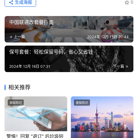
生成海报
0
卡
推
荐
中国联通改套餐指南
上一篇
2024年 12月 15日 20:44
号
码
保号套餐：轻松保留号码，省心又省钱
认
证
2024年 12月 16日 07:31
下一篇
增
值
相关推荐
业
务
基础知识
基础知识
警惕！回复 “退订” 后垃圾短