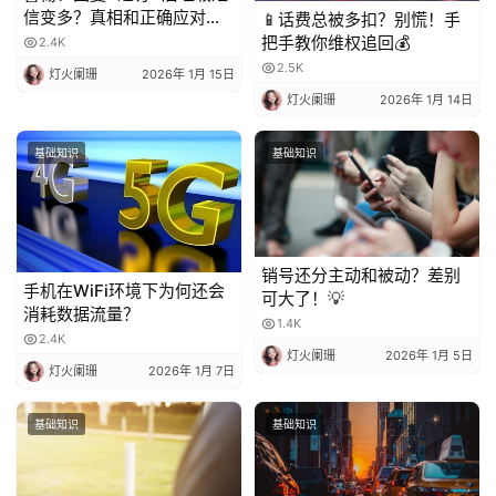
信变多？真相和正确应对方
📱话费总被多扣？别慌！手
法都在这
把手教你维权追回💰
2.4K
2.5K
灯火阑珊
2026年 1月 15日
灯火阑珊
2026年 1月 14日
基础知识
基础知识
销号还分主动和被动？差别
手机在WiFi环境下为何还会
可大了！💡
消耗数据流量？
1.4K
2.4K
灯火阑珊
2026年 1月 5日
灯火阑珊
2026年 1月 7日
基础知识
基础知识