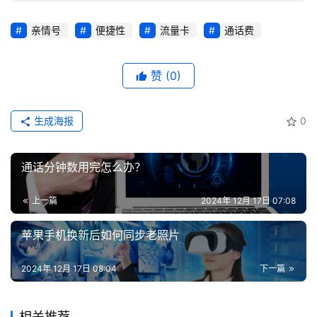
登录
注册
亲情号
便捷性
流量卡
通话费
流
量
卡
赞
(0)
推
荐
生成海报
0
号
码
通话分钟数用完怎么办？
认
证
上一篇
2024年 12月 17日 07:08
增
苹果手机换新后如何同步老照片
值
业
2024年 12月 17日 08:04
下一篇
务
相关推荐