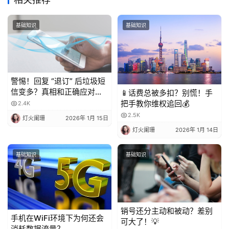
基础知识
基础知识
警惕！回复 “退订” 后垃圾短
信变多？真相和正确应对方
📱话费总被多扣？别慌！手
法都在这
把手教你维权追回💰
2.4K
2.5K
灯火阑珊
2026年 1月 15日
灯火阑珊
2026年 1月 14日
基础知识
基础知识
销号还分主动和被动？差别
手机在WiFi环境下为何还会
可大了！💡
消耗数据流量？