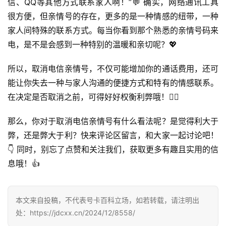
信、QQ等其他方式联系家人啊！”💬 确实，网络通讯工具
很方便，但亲情号的存在，更多的是一种情感的纽带，一种
首
家人间特殊的联系方式。每当你看到那个熟悉的亲情号码来
页
电，是不是会感到一种特别的温暖和亲切呢？💖
号
所以，取消电信亲情号，不仅可能增加你的通话费用，还可
卡
能让你失去一种与家人沟通的便捷方式和特有的情感联系。
百
在决定是否取消之前，可得好好权衡利弊哦！🤷‍♂️
科
那么，你对于取消电信亲情号有什么看法呢？是觉得利大于
防
弊，还是弊大于利？快来评论区留言，和大家一起讨论吧！
诈
知
👇 同时，别忘了点赞和关注我们，获取更多有趣且实用的信
识
息哦！👍
行
本文来自投稿，不代表号卡百科立场，如若转载，请注明出
业
投稿
资
处：https://jdcxx.cn/2024/12/8558/
讯