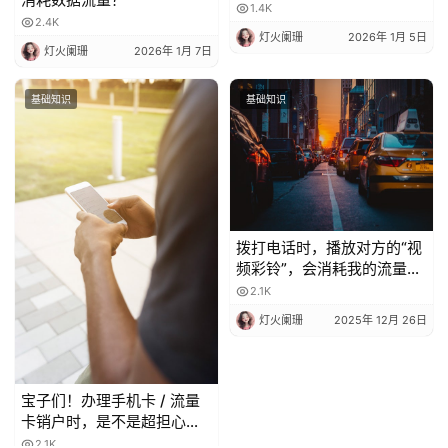
1.4K
2.4K
灯火阑珊
2026年 1月 5日
灯火阑珊
2026年 1月 7日
基础知识
基础知识
拨打电话时，播放对方的“视
频彩铃”，会消耗我的流量
吗？
2.1K
灯火阑珊
2025年 12月 26日
宝子们！办理手机卡 / 流量
卡销户时，是不是超担心当
月月租白扣？😫 今天整理了
2.1K