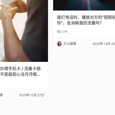
拨打电话时，播放对方的“视频
铃”，会消耗我的流量吗？
2.0K
灯火阑珊
2025年 12月 2
办理手机卡 / 流量卡销
不是超担心当月月租白
 今天整理了超全科普，看
怕被坑啦！
珊
2025年 12月 27日