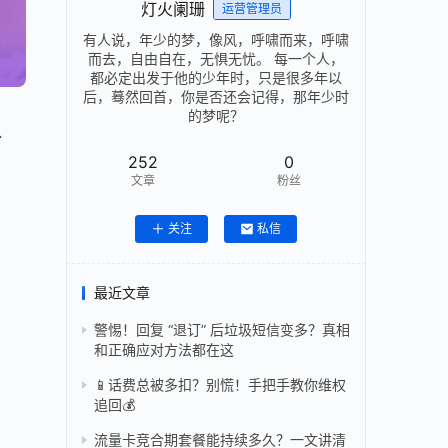
灯火阑珊
运营管理员
有人说，年少的梦，像风，呼啸而来，呼啸
而去，自由自在，无惧无忧。 每一个人，
都必定出发于他的少年时，只是很多年以
后，蓦然回首，你是否还会记得，那年少时
的梦呢？
以
252
0
文章
粉丝
关注
私信
最近文章
警惕！回复 “退订” 后垃圾短信变多？真相
和正确应对方法都在这
📱话费总被多扣？别慌！手把手教你维权
追回💰
流量卡竞合期套餐能持续多久？一文讲清