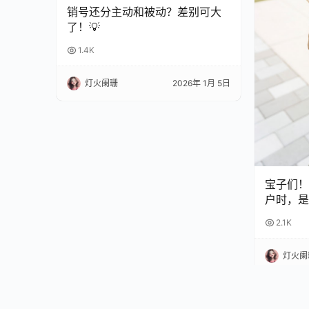
销号还分主动和被动？差别可大
了！💡
1.4K
灯火阑珊
2026年 1月 5日
宝子们！
户时，是
扣？😫
2.1K
完再也不
灯火阑