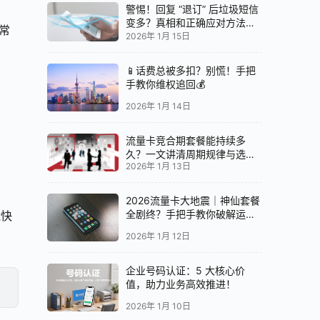
警惕！回复 “退订” 后垃圾短信
变多？真相和正确应对方法都
常
在这
2026年 1月 15日
📱话费总被多扣？别慌！手把
手教你维权追回💰
2026年 1月 14日
流量卡竞合期套餐能持续多
久？一文讲清周期规律与选卡
2026年 1月 13日
时机
2026流量卡大地震｜神仙套餐
全剧终？手把手教你破解运营
能快
商“合谋”内幕！📱💥
2026年 1月 12日
企业号码认证：5 大核心价
值，助力业务高效推进！
2026年 1月 10日