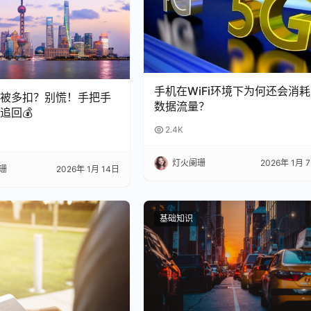
手机在WiFi环境下为何还会消耗
总被多扣？别慌！手把手
数据流量？
追回💰
2.4K
灯火阑珊
2026年 1月 
珊
2026年 1月 14日
基础知识