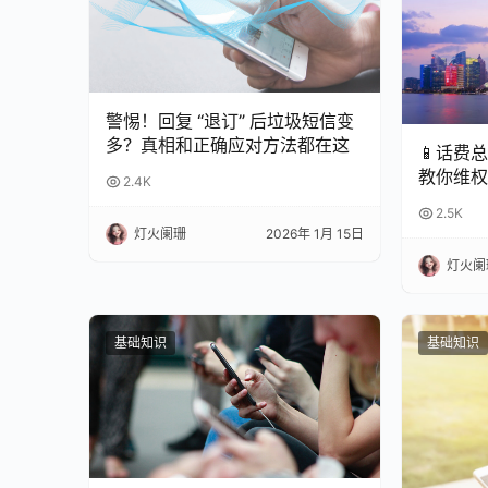
警惕！回复 “退订” 后垃圾短信变
多？真相和正确应对方法都在这
📱话费
教你维权
2.4K
2.5K
灯火阑珊
2026年 1月 15日
灯火阑
基础知识
基础知识