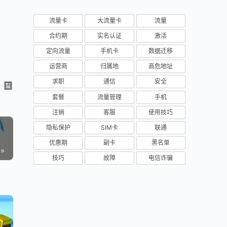
流量卡
大流量卡
流量
合约期
实名认证
激活
定向流量
手机卡
数据迁移
运营商
归属地
高危地址
求职
通信
安全
套餐
流量管理
手机
注销
客服
使用技巧
隐私保护
SIM卡
联通
优惠期
副卡
黑名单
技巧
故障
电信诈骗