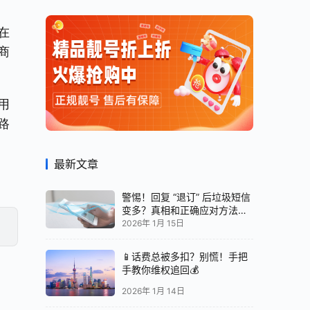
在
商
用
路
最新文章
警惕！回复 “退订” 后垃圾短信
变多？真相和正确应对方法都
在这
2026年 1月 15日
📱话费总被多扣？别慌！手把
手教你维权追回💰
2026年 1月 14日