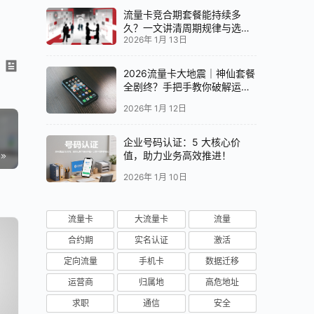
流量卡竞合期套餐能持续多
久？一文讲清周期规律与选卡
2026年 1月 13日
时机
2026流量卡大地震｜神仙套餐
全剧终？手把手教你破解运营
商“合谋”内幕！📱💥
2026年 1月 12日
企业号码认证：5 大核心价
值，助力业务高效推进！
2026年 1月 10日
流量卡
大流量卡
流量
合约期
实名认证
激活
定向流量
手机卡
数据迁移
运营商
归属地
高危地址
求职
通信
安全