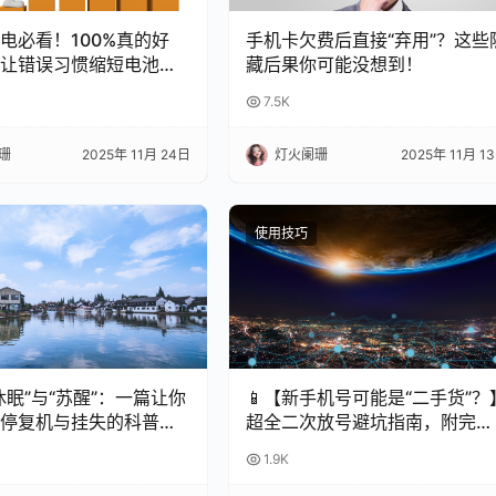
充电必看！100%真的好
手机卡欠费后直接“弃用”？这些
让错误习惯缩短电池寿
藏后果你可能没想到！
7.5K
珊
2025年 11月 24日
灯火阑珊
2025年 11月 1
使用技巧
休眠”与“苏醒”：一篇让你
📱【新手机号可能是“二手货”？
停复机与挂失的科普指
超全二次放号避坑指南，附完美
处理攻略！✨
1.9K