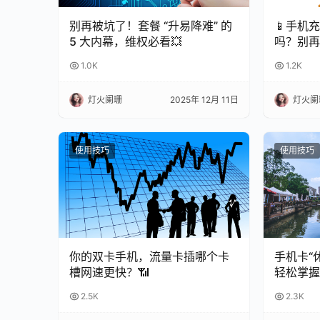
别再被坑了！套餐 “升易降难” 的
📱手机
5 大内幕，维权必看💥
吗？别再
命！
1.0K
1.2K
灯火阑珊
2025年 12月 11日
灯火阑
使用技巧
使用技巧
你的双卡手机，流量卡插哪个卡
手机卡“
槽网速更快？📶
轻松掌握
南
2.5K
2.3K