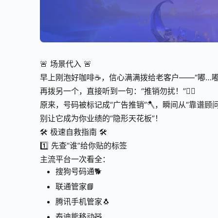
🚨 场景代入 🚨
早上刚泡好咖啡☕，信心满满拨给老客户——“嘟…嘟…
再拨另一个，直接听到一句：“推销勿扰！”🤦‍♂️
原来，号码被标记成“广告推销”🪓，瞬间从“靠谱顾问
别让它成为你业绩的“隐形天花板”！
🛠️ 极速自救指南 🛠️
1️⃣ 先查“谁”给你贴的标签
主流平台一次看全：
搜狗号码通🐕
联通管家📘
腾讯手机管家🐧
泰迪熊移动🧸