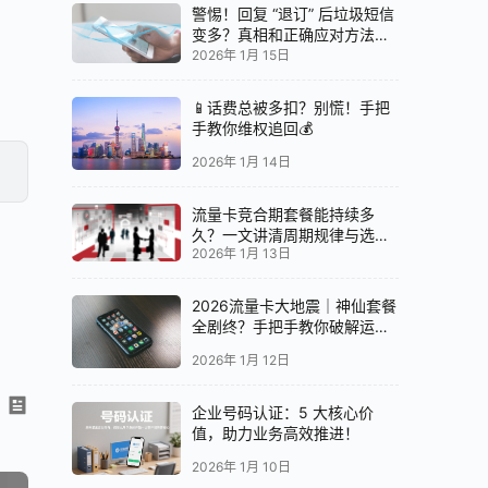
警惕！回复 “退订” 后垃圾短信
变多？真相和正确应对方法都
在这
2026年 1月 15日
📱话费总被多扣？别慌！手把
手教你维权追回💰
2026年 1月 14日
流量卡竞合期套餐能持续多
久？一文讲清周期规律与选卡
2026年 1月 13日
时机
2026流量卡大地震｜神仙套餐
全剧终？手把手教你破解运营
商“合谋”内幕！📱💥
2026年 1月 12日
企业号码认证：5 大核心价
值，助力业务高效推进！
2026年 1月 10日