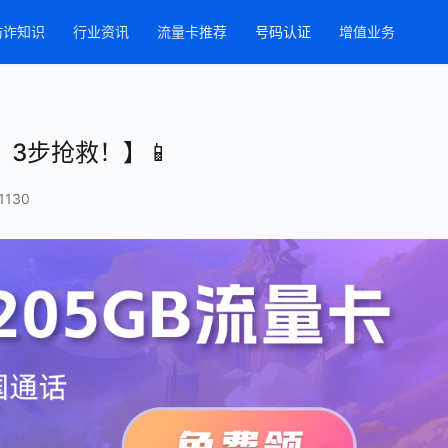
防诈知识
行业资讯
流量卡推荐
号码认证
增值业务
，3步抢救！】📱
1130