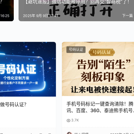
卡？
【避坑速报】微信功能被停用？别再交“智商税”了！
16:25
2025年 9月 9日 17:41
下一篇
号码认证
手机号码标记一键查询清除！腾
做号码认证？
讯、百度、360、泰迪熊手机号
码标记清除！
3.7K