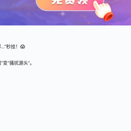
”秒挂！😱
”变“骚扰源头”。