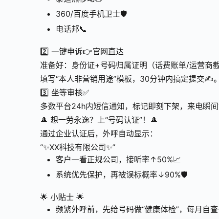
360/百度手机卫士🛡️
电话邦📞
2️⃣ 一键申诉👉官网直达
准备好：身份证+号码归属证明（话费账单/运营商
填写“本人非营销用途”模板，30分钟内搞定提交✍️
3️⃣ 坐等审核✅
多数平台24h内短信通知，标记即刻下架，来电瞬间“
🎩 想一劳永逸？上“号码认证”！🎩
通过企业认证后，外呼自动显示：
“✨XX科技有限公司✨”
客户一看正规公司，接听率↑50%📈
系统优先保护，再被误标概率↓90%🛡️
🌟 小贴士 🌟
频繁外呼前，先给号码做“健康体检”，每月自查