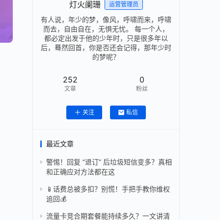
灯火阑珊
运营管理员
有人说，年少的梦，像风，呼啸而来，呼啸
而去，自由自在，无惧无忧。 每一个人，
都必定出发于他的少年时，只是很多年以
后，蓦然回首，你是否还会记得，那年少时
的梦呢？
252
0
文章
粉丝
关注
私信
最近文章
警惕！回复 “退订” 后垃圾短信变多？真相
和正确应对方法都在这
📱话费总被多扣？别慌！手把手教你维权
追回💰
流量卡竞合期套餐能持续多久？一文讲清