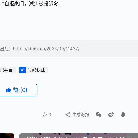
…”自报家门，减少被投诉🎤。
://jdcxx.cn/2025/09/11437/
记平台
号码认证
赞
(0)
0
生成海报