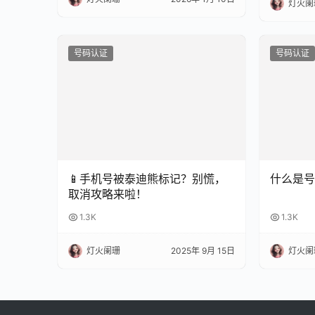
灯火阑
号码认证
号码认证
什么是号
📱手机号被泰迪熊标记？别慌，
取消攻略来啦！
1.3K
1.3K
灯火阑
灯火阑珊
2025年 9月 15日