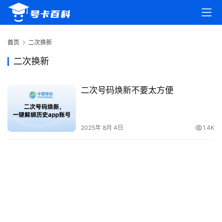
首
页
首页
二次换新
号
二次换新
卡
百
二次号码焕新不要太方便
科
防
2025年 8月 4日
1.4K
诈
知
识
行
业
投稿
资