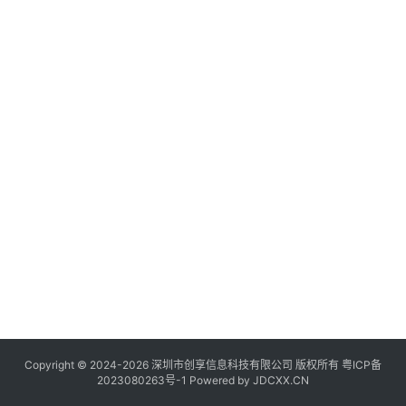
讯
登录
注册
流
量
卡
推
荐
号
码
认
证
增
值
业
务
Copyright © 2024-2026 深圳市创享信息科技有限公司 版权所有
粤ICP备
2023080263号-1
Powered by
JDCXX.CN