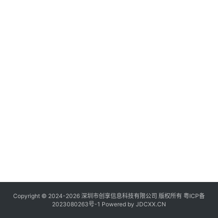
讯
登录
注册
流
量
卡
推
荐
号
码
认
证
增
值
业
务
Copyright © 2024-2026 深圳市创享信息科技有限公司 版权所有
粤ICP备
2023080263号-1
Powered by
JDCXX.CN