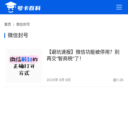
首
页
首页
微信封号
号
微信封号
卡
百
【避坑速报】微信功能被停用？别
科
再交“智商税”了！
防
诈
2025年 9月 9日
1.2K
知
识
行
业
投稿
资