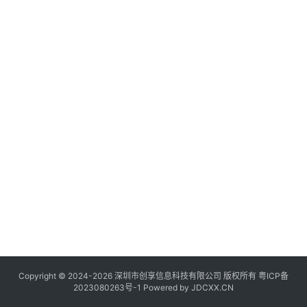
讯
登录
注册
流
量
卡
推
荐
号
码
认
证
增
值
业
务
Copyright © 2024-2026 深圳市创享信息科技有限公司 版权所有
粤ICP备
2023080263号-1
Powered by
JDCXX.CN