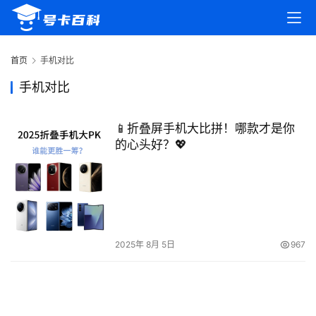
首
页
首页
手机对比
号
手机对比
卡
百
📱折叠屏手机大比拼！哪款才是你
科
的心头好？💖
防
诈
知
识
2025年 8月 5日
967
行
业
投稿
资