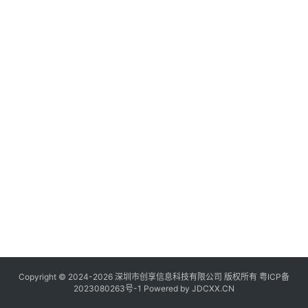
讯
登录
注册
流
量
卡
推
荐
号
码
认
证
增
值
业
务
Copyright © 2024-2026 深圳市创享信息科技有限公司 版权所有
粤ICP备
2023080263号-1
Powered by
JDCXX.CN