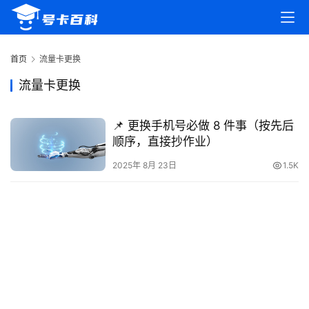
首
页
首页
流量卡更换
号
流量卡更换
卡
百
📌 更换手机号必做 8 件事（按先后
科
顺序，直接抄作业）
2025年 8月 23日
1.5K
防
诈
知
识
行
业
投稿
资