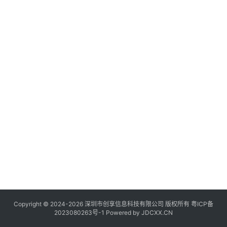
讯
登录
注册
流
量
卡
推
荐
号
码
认
证
增
值
业
务
Copyright © 2024-2026 深圳市创享信息科技有限公司 版权所有
粤ICP备
2023080263号-1
Powered by
JDCXX.CN