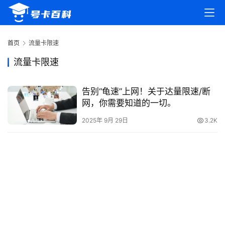
首
页
首页
流量卡限速
号
流量卡限速
卡
百
告别“龟速”上网！关于达量限速/断
科
网，你需要知道的一切。
2025年 9月 29日
3.2K
防
诈
知
识
行
业
投稿
资