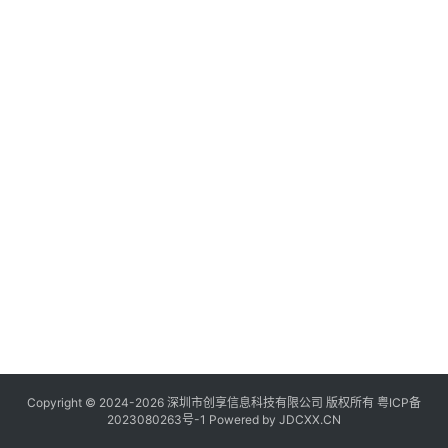
讯
登录
注册
流
量
卡
推
荐
号
码
认
证
增
值
业
务
Copyright © 2024-2026 深圳市创享信息科技有限公司 版权所有
粤ICP备
2023080263号-1
Powered by
JDCXX.CN