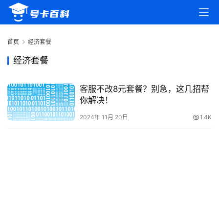
首
页
首页
经济套餐
号
经济套餐
卡
百
客服不改8元套餐？别急，这几招帮
科
你解决！
2024年 11月 20日
1.4K
防
诈
知
识
行
业
投稿
资