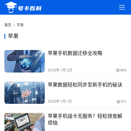
首页
苹果
苹果
苹果手机数据迁移全攻略
首
2025年 1月 2日
664
页
苹果数据轻松同步至新手机的秘诀
号
卡
2025年 1月 1日
571
百
科
苹果手机插卡无服务？轻松排查解
烦恼
防