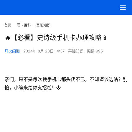
首
页
首页
号卡百科
基础知识
号
🔥【必看】史诗级手机卡办理攻略📱
卡
百
灯火阑珊
2024年 8月 28日 14:37
基础知识
阅读 995
科
防
亲们，是不是每次换手机卡都头疼不已，不知道该选啥？别
诈
知
怕，小编来给你支招啦！🌟
识
行
业
资
投稿