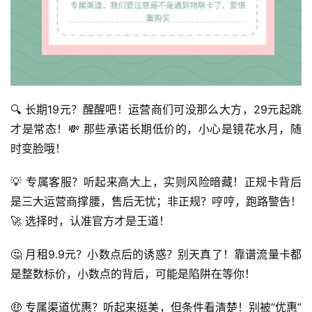
🔍 长期19元？醒醒吧！运营商们可没那么大方，29元起跳
首
才是常态！💸 那些承诺长期低价的，小心是镜花水月，随
页
时变脸哦！
号
💡 专属客服？听起来高大上，实则风险暗藏！正规卡背后
卡
是三大运营商撑腰，售后无忧；非正规？哼哼，跑路警告！
百
🚀 选择时，认准官方才是王道！
科
🤔 月租9.9元？小数点后的诱惑？别天真了！靠谱流量卡都
防
是整数标价，小数点的背后，可能是陷阱在等你！
诈
知
🤑 专属渠道优惠？听起来挺美，但条件看清楚！别被“优惠”
识