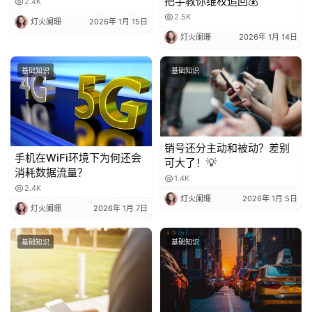
法都在这
把手教你维权追回💰
2.4K
2.5K
灯火阑珊
2026年 1月 15日
灯火阑珊
2026年 1月 14日
基础知识
基础知识
销号还分主动和被动？差别
手机在WiFi环境下为何还会
可大了！💡
消耗数据流量？
1.4K
2.4K
灯火阑珊
2026年 1月 5日
灯火阑珊
2026年 1月 7日
基础知识
基础知识