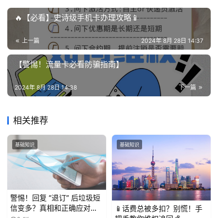
增
值
🔥【必看】史诗级手机卡办理攻略📱
业
务
上一篇
2024年 8月 28日 14:37
【警惕！流量卡必看防骗指南】
2024年 8月 28日 14:38
下一篇
相关推荐
基础知识
基础知识
警惕！回复 “退订” 后垃圾短
信变多？真相和正确应对方
📱话费总被多扣？别慌！手