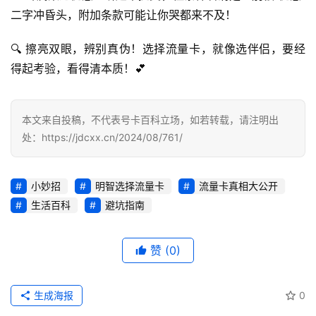
二字冲昏头，附加条款可能让你哭都来不及！
行
🔍 擦亮双眼，辨别真伪！选择流量卡，就像选伴侣，要经
业
投稿
得起考验，看得清本质！💕
资
讯
登录
注册
本文来自投稿，不代表号卡百科立场，如若转载，请注明出
流
处：https://jdcxx.cn/2024/08/761/
量
卡
推
小妙招
明智选择流量卡
流量卡真相大公开
荐
生活百科
避坑指南
号
码
赞
(0)
认
证
生成海报
0