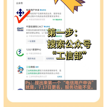
首
页
号