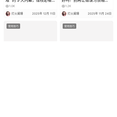
难” 的 5 大内幕，维权必看
好吗？别再让错误习惯缩短
💥
电池寿命！
1.0K
1.2K
灯火阑珊
2025年 12月 11日
灯火阑珊
2025年 11月 24日
使用技巧
使用技巧
手机卡欠费后直接“弃用”？
你的双卡手机，流量卡插哪
这些隐藏后果你可能没想
个卡槽网速更快？📶
到！
7.6K
2.5K
灯火阑珊
2025年 11月 13日
灯火阑珊
2025年 11月 11日
使用技巧
使用技巧