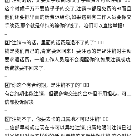
2️⃣“注销的话，是要交手续费的!交了手续费才可以注销!” 🙅‍♀️
这个时候千万不要傻乎乎的交了,注销卡都是免费的📲而且
他们还要把里面的话费退给你,如果遇到有工作人员要你交
手续费,那个就是单纯的骗你的钱了，咱们可以直接举报❗
–
3️⃣“注销卡的话，里面的话费是退不了的了” 🙅‍♀️
钱是我们自己的,肯定要退回来！要注意的是🚨注销时主动
要求退话费，一般工作人员是不会提醒你的,如果注销成功,
话费就要不回来了!
–
4️⃣“你这个有合约期，是注销不了的” 🙅‍♀️
有合约期也能注销，但很多需交违约金💸但不用担心，可工
信部投诉解决
–
5️⃣“注销不了，你要去卡的归属地才可以注销” 🙅‍♀️
工信部早就规定现在卡可以异地注销,归属地限制注销已过