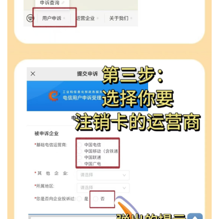
荐
号
码
认
证
增
值
业
务