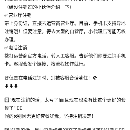
（给没注销过的小伙伴介绍一下）
✅营业厅注销
带上身份证，直接去运营商营业厅。目前，手机卡支持异地
注销哦！但要注意，得去大型的自营厅，小代理店可能无权
办理。
✅电话注销
拨打运营商官方电话，转人工客服。告诉他们你要注销手机
卡。客服会发个链接，按流程操作就行。
🚨但是在电话注销时，别被客服套话唬住！🚫
⬇️⬇️⬇️
1️⃣“现在注销的话，太亏了!而且现在也没有比这个更好的套
餐了” 🙅‍♀️
假的❌别因无更好套餐犹豫，坚持注销决定！