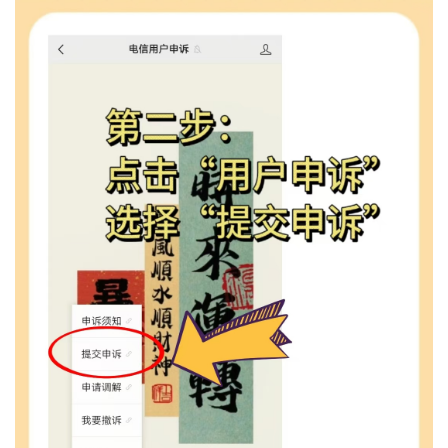
卡
百
科
防
诈
知
识
行
业
投稿
资
讯
登录
注册
流
量
卡
推