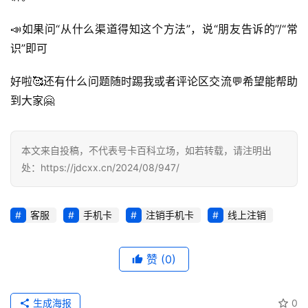
📣如果问“从什么渠道得知这个方法”，说“朋友告诉的”/“常
识”即可
好啦🥰还有什么问题随时踢我或者评论区交流💬希望能帮助
到大家🤗
本文来自投稿，不代表号卡百科立场，如若转载，请注明出
处：https://jdcxx.cn/2024/08/947/
客服
手机卡
注销手机卡
线上注销
赞
(0)
生成海报
0