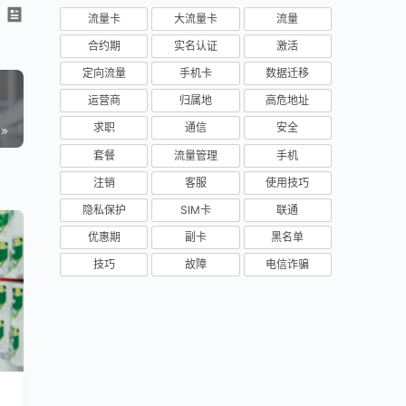
流量卡
大流量卡
流量
合约期
实名认证
激活
定向流量
手机卡
数据迁移
运营商
归属地
高危地址
求职
通信
安全
套餐
流量管理
手机
注销
客服
使用技巧
隐私保护
SIM卡
联通
优惠期
副卡
黑名单
技巧
故障
电信诈骗