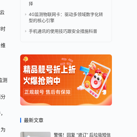
择
至云
4G监测物联网卡：驱动多领域数字化转
型的核心引擎
作时
手机通讯的使用技巧跟安全措施科普
与维
监测
据分
持，
最新文章
。为
警惕！回复 “退订” 后垃圾短信