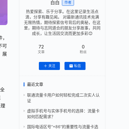
白白
作者
热爱探索、乐于分享。在这里记录生活点
滴，分享有趣见闻。 对最新通讯技术充满
无限热情，期待探索信号背后的奥秘，在这
里，期待与志同道合的朋友分享故事，共同
成长，让生活因交流而更加多彩😊
件，
不可
72
0
文章
粉丝
，展
关注
私信
最近文章
安全
联通流量卡用户如何轻松完成二次实人认
保
证
处理
虚拟手机号与实体手机号的选择：流量卡
如何匹配需求？
国际电话区号“+86”的重要性与流量卡选