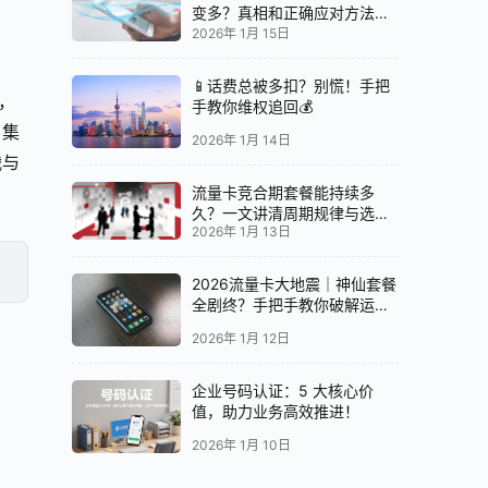
变多？真相和正确应对方法都
在这
2026年 1月 15日
📱话费总被多扣？别慌！手把
，
手教你维权追回💰
，集
2026年 1月 14日
战与
流量卡竞合期套餐能持续多
久？一文讲清周期规律与选卡
2026年 1月 13日
时机
2026流量卡大地震｜神仙套餐
全剧终？手把手教你破解运营
商“合谋”内幕！📱💥
2026年 1月 12日
企业号码认证：5 大核心价
值，助力业务高效推进！
2026年 1月 10日