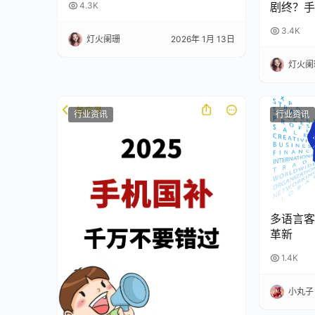
剧终？手
4.3K
谋”内幕！
3.4K
灯火阑珊
2026年 1月 13日
灯火阑
行业资讯
行业资讯
多语言客
革新
1.4K
小丸子