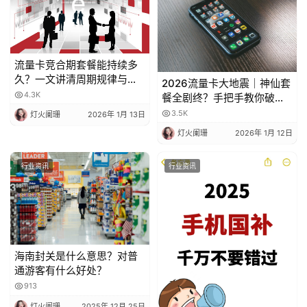
流量卡竞合期套餐能持续多
久？一文讲清周期规律与选
2026流量卡大地震｜神仙套
卡时机
4.3K
餐全剧终？手把手教你破解
运营商“合谋”内幕！📱💥
3.5K
灯火阑珊
2026年 1月 13日
灯火阑珊
2026年 1月 12日
行业资讯
行业资讯
海南封关是什么意思？对普
通游客有什么好处？
913
灯火阑珊
2025年 12月 25日