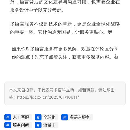
外，语言背后的文化差异与沟通习惯，也需要企业在
登录
注册
流
服务设计中予以充分考虑。
量
卡
多语言服务不仅是技术的革新，更是企业全球化战略
推
的重要一环。它让沟通无国界，让服务更贴心。💬
荐
如果你对多语言服务有更多见解，欢迎在评论区分享
号
你的观点！别忘了点赞关注，获取更多深度内容。👍
码
认
证
增
本文来自投稿，不代表号卡百科立场，如若转载，请注明出
值
处：https://jdcxx.cn/2025/01/10611/
业
务
人工客服
全球化
多语言服务
服务创新
流量卡