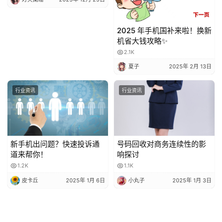
2025 年手机国补来啦！换新
机省大钱攻略✨
2.1K
夏子
2025年 2月 13日
行业资讯
行业资讯
新手机出问题？快速投诉通
号码回收对商务连续性的影
道来帮你！
响探讨
1.2K
1.1K
皮卡丘
2025年 1月 6日
小丸子
2025年 1月 3日