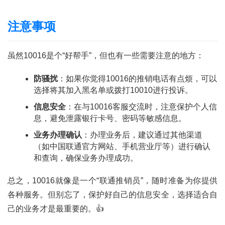
页
注意事项
号
卡
虽然10016是个“好帮手”，但也有一些需要注意的地方：
百
科
防骚扰
：如果你觉得10016的推销电话有点烦，可以
选择将其加入黑名单或拨打10010进行投诉。
防
信息安全
：在与10016客服交流时，注意保护个人信
诈
息，避免泄露银行卡号、密码等敏感信息。
知
识
业务办理确认
：办理业务后，建议通过其他渠道
（如中国联通官方网站、手机营业厅等）进行确认
和查询，确保业务办理成功。
行
业
投稿
总之，10016就像是一个“联通推销员”，随时准备为你提供
资
各种服务。但别忘了，保护好自己的信息安全，选择适合自
讯
己的业务才是最重要的。👍
登录
注册