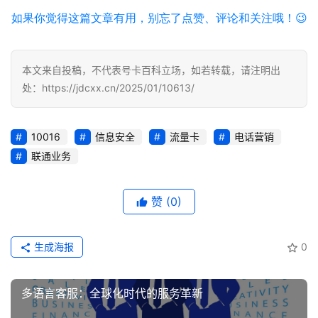
流
量
如果你觉得这篇文章有用，别忘了点赞、评论和关注哦！😉
卡
推
荐
本文来自投稿，不代表号卡百科立场，如若转载，请注明出
处：https://jdcxx.cn/2025/01/10613/
号
码
10016
信息安全
流量卡
电话营销
认
联通业务
证
增
赞
(0)
值
业
生成海报
0
务
多语言客服：全球化时代的服务革新