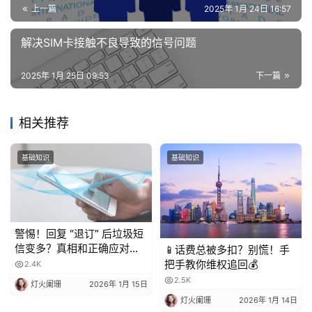
上一篇
2025年 1月 24日 16:57
解决SIM卡接触不良导致的信号问题
2025年 1月 25日 09:53
下一篇
相关推荐
基础知识
基础知识
警惕！回复 “退订” 后垃圾短
信变多？真相和正确应对方
📱话费总被多扣？别慌！手
法都在这
把手教你维权追回💰
2.4K
2.5K
灯火阑珊
2026年 1月 15日
灯火阑珊
2026年 1月 14日