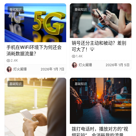
基础知识
基础知识
销号还分主动和被动？差别
手机在WiFi环境下为何还会
可大了！💡
消耗数据流量？
1.4K
2.4K
灯火阑珊
2026年 1月 5日
灯火阑珊
2026年 1月 7日
基础知识
基础知识
拨打电话时，播放对方的“视
频彩铃”，会消耗我的流量