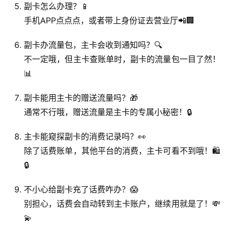
副卡怎么办理？📱
手机APP点点点，或者带上身份证去营业厅📲🏢
副卡办流量包，主卡会收到通知吗？🔍
不一定哦，但主卡查账单时，副卡的流量包一目了然！
📊
首
副卡能用主卡的赠送流量吗？🎁
页
通常不行哦，赠送流量是主卡的专属小秘密！🔒
号
主卡能窥探副卡的消费记录吗？👀
卡
除了话费账单，其他平台的消费，主卡可看不到哦！🛍️
百
🔒
科
不小心给副卡充了话费咋办？😱
防
别担心，话费会自动转到主卡账户，继续用就是了！💸
诈
💫
知