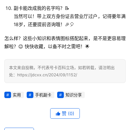
识
副卡能改成我的名字吗？📝
当然可以！带上双方身份证去营业厅过户，记得要年满
行
18岁，还要提前咨询哦！🎉🎈
业
投稿
资
怎么样？这些小知识和表情图标搭配起来，是不是更容易理
讯
解啦？😉 快快收藏，以备不时之需吧！🌟
登录
注册
流
量
本文来自投稿，不代表号卡百科立场，如若转载，请注明出
卡
处：https://jdcxx.cn/2024/09/1152/
推
荐
实用
手机副卡
知识分享
号
码
赞
(0)
认
证