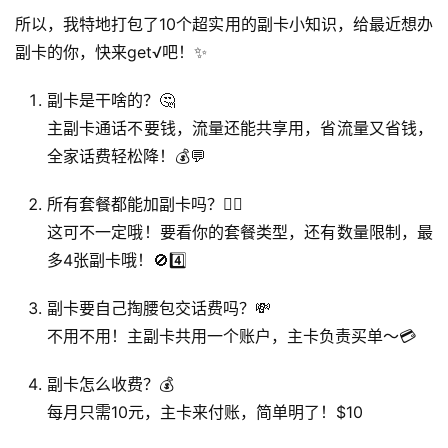
所以，我特地打包了10个超实用的副卡小知识，给最近想办
副卡的你，快来get√吧！✨
副卡是干啥的？🤔
主副卡通话不要钱，流量还能共享用，省流量又省钱，
全家话费轻松降！💰💬
所有套餐都能加副卡吗？🤷‍♂️
这可不一定哦！要看你的套餐类型，还有数量限制，最
多4张副卡哦！🚫4️⃣
副卡要自己掏腰包交话费吗？💸
不用不用！主副卡共用一个账户，主卡负责买单～💳
副卡怎么收费？💰
每月只需10元，主卡来付账，简单明了！$10