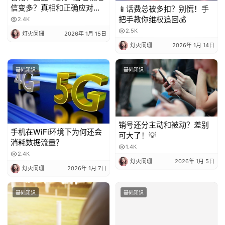
信变多？真相和正确应对方
📱话费总被多扣？别慌！手
法都在这
把手教你维权追回💰
2.4K
2.5K
灯火阑珊
2026年 1月 15日
灯火阑珊
2026年 1月 14日
基础知识
基础知识
销号还分主动和被动？差别
手机在WiFi环境下为何还会
可大了！💡
消耗数据流量？
1.4K
2.4K
灯火阑珊
2026年 1月 5日
灯火阑珊
2026年 1月 7日
基础知识
基础知识