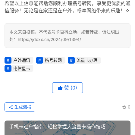
希望以上信息能帮助您顺利办理携号转网，享受更优质的通
荐
信服务！无论是在家还是在户外，畅享网络带来的乐趣！🌞
号
码
本文来自投稿，不代表号卡百科立场，如若转载，请注明出
认
处：https://jdcxx.cn/2024/09/1394/
证
增
户外通讯
携号转网
流量卡办理
值
电信星卡
业
务
赞
(0)
生成海报
0
手机卡过户指南：轻松掌握大流量卡操作技巧