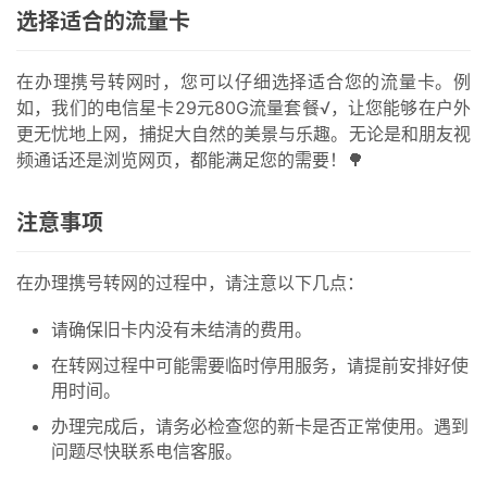
卡
选择适合的流量卡
百
科
在办理携号转网时，您可以仔细选择适合您的流量卡。例
如，我们的电信星卡29元80G流量套餐√，让您能够在户外
防
更无忧地上网，捕捉大自然的美景与乐趣。无论是和朋友视
诈
频通话还是浏览网页，都能满足您的需要！🌳
知
识
注意事项
行
在办理携号转网的过程中，请注意以下几点：
业
投稿
资
请确保旧卡内没有未结清的费用。
讯
在转网过程中可能需要临时停用服务，请提前安排好使
用时间。
登录
注册
流
办理完成后，请务必检查您的新卡是否正常使用。遇到
量
问题尽快联系电信客服。
卡
推