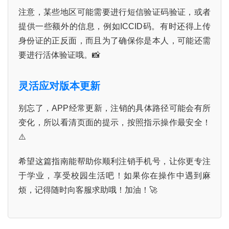
科
注意，某些地区可能需要进行短信验证码验证，或者
提供一些额外的信息，例如ICCID码。有时还得上传
防
身份证的正反面，而且为了确保你是本人，可能还需
诈
要进行活体验证哦。📸
知
识
灵活应对版本更新
行
别忘了，APP经常更新，注销的具体路径可能会有所
业
投稿
变化，所以看清页面的提示，按照指示操作最安全！
资
⚠️
讯
希望这篇指南能帮助你顺利注销手机号，让你更专注
登录
注册
流
于学业，享受校园生活吧！如果你在操作中遇到麻
量
烦，记得随时向客服求助哦！加油！🚀
卡
推
荐