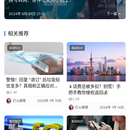
携号转网：条件与实用小贴士！
2024年 9月 27日 21:15
下一篇
相关推荐
基础知识
基础知识
警惕！回复 “退订” 后垃圾短
信变多？真相和正确应对方
📱话费总被多扣？别慌！手
法都在这
把手教你维权追回💰
2.4K
2.5K
灯火阑珊
2026年 1月 15日
灯火阑珊
2026年 1月 14日
基础知识
基础知识