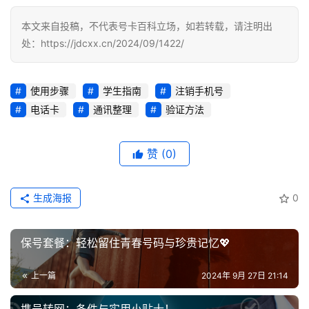
号
本文来自投稿，不代表号卡百科立场，如若转载，请注明出
码
处：https://jdcxx.cn/2024/09/1422/
认
证
使用步骤
学生指南
注销手机号
电话卡
通讯整理
验证方法
增
值
业
赞
(0)
务
生成海报
0
保号套餐：轻松留住青春号码与珍贵记忆💖
上一篇
2024年 9月 27日 21:14