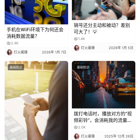
销号还分主动和被动？差别
手机在WiFi环境下为何还会
可大了！💡
消耗数据流量？
1.4K
2.4K
灯火阑珊
2026年 1月 5日
灯火阑珊
2026年 1月 7日
基础知识
基础知识
拨打电话时，播放对方的“视
频彩铃”，会消耗我的流量
吗？
2.0K
灯火阑珊
2025年 12月 26日