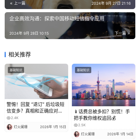
上一篇
2024年 9月 27日 21:16
企业高效沟通：探索中国移动短信指令应用
2024年 9月 28日 10:15
下一篇
相关推荐
基础知识
基础知识
警惕！回复 “退订” 后垃圾短
信变多？真相和正确应对方
📱话费总被多扣？别慌！手
法都在这
把手教你维权追回💰
2.4K
2.5K
灯火阑珊
2026年 1月 15日
灯火阑珊
2026年 1月 14日