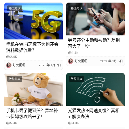
基础知识
基础知识
销号还分主动和被动？差别
手机在WiFi环境下为何还会
可大了！💡
消耗数据流量？
1.4K
2.4K
灯火阑珊
2026年 1月 5日
灯火阑珊
2026年 1月 7日
故障排查
故障排查
手机卡丢了慌到哭？异地补
光猫发热→网速变慢？真相
卡保姆级攻略来了！
+ 解决办法
5.3K
3.0K