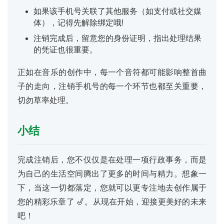
行
如果该手机号关联了其他服务（如支付或社交媒
业
投稿
体），记得先解除绑定哦!
资
注销完成后，留意您的身份证明，指出处理结果
讯
的凭证也很重要。
登录
注册
流
正如在音乐的创作中，每一个音符都可能影响整首曲
量
子的走向，注销手机号的每一个环节也都至关重要，
卡
切勿草率处理。
推
荐
小结
号
码
完成注销后，您不仅仅是在处理一项行政事务，而是
认
为自己的生活空间腾出了更多的时间与精力。想象一
证
下，当这一切都落定，您就可以更专注地去创作属于
您的精彩乐章了 🎷。从现在开始，迎接更美好的未来
增
吧！
值