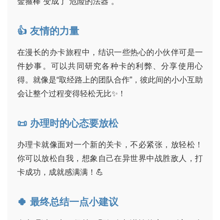
金箍棒”变成了“危险的法器”。
号
👍 友情的力量
卡
百
在漫长的办卡旅程中，结识一些热心的小伙伴可是一
科
件妙事。可以共同研究各种卡的利弊、分享使用心
得。就像是“取经路上的团队合作”，彼此间的小小互助
防
会让整个过程变得轻松无比✨！
诈
知
📜 办理时的心态要放松
识
办理卡就像面对一个新的关卡，不必紧张，放轻松！
行
你可以放松自我，想象自己在异世界中战胜敌人，打
业
投稿
卡成功，成就感满满！💪
资
讯
🍀 最终总结一点小建议
登录
注册
流