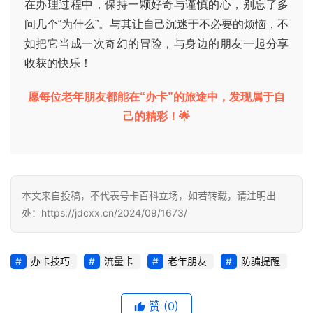
在办理过程中，保持一颗好奇与谨慎的心，别忘了多
量
卡
问几个“为什么”。与其让自己沉迷于不必要的烦恼，不
推
如把它当成一次奇幻的冒险，与身边的朋友一起分享
荐
收获的快乐！
号
愿每位老年朋友都能在“办卡”的旅途中，发现属于自
码
己的精彩！🌟
认
证
增
本文来自投稿，不代表号卡百科立场，如若转载，请注明出
值
处：https://jdcxx.cn/2024/09/1673/
业
务
办卡技巧
流量卡
老年朋友
防骗提醒
赞
(0)