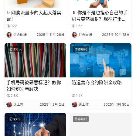
✨ 网购流量卡的大起大落实
📱 你是不是也担心自己的手
录！
机号突然被封？现在打击骚
扰电话越来越严格，一不小
922
1.5K
心就可能中招！今天就来聊
灯火阑珊
2025年 11月 26日
灯火阑珊
2025年 10月 18日
聊，到底被多少人标记会封
号？又该怎么避免？
防诈知识
防诈知识
手机号码被恶意标记？教你
防运营商合约陷阱全攻略
如何辨别与解决
2.8K
1.4K
迷上你
2025年 2月 2日
迷上你
2025年 1月 30日
防诈知识
防诈知识