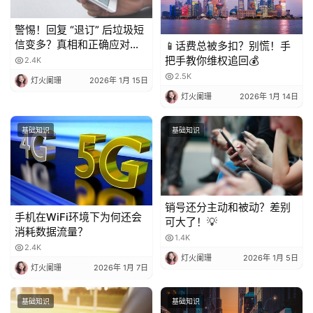
警惕！回复 “退订” 后垃圾短
信变多？真相和正确应对方
📱话费总被多扣？别慌！手
法都在这
把手教你维权追回💰
2.4K
2.5K
灯火阑珊
2026年 1月 15日
灯火阑珊
2026年 1月 14日
基础知识
基础知识
销号还分主动和被动？差别
手机在WiFi环境下为何还会
可大了！💡
消耗数据流量？
1.4K
2.4K
灯火阑珊
2026年 1月 5日
灯火阑珊
2026年 1月 7日
基础知识
基础知识