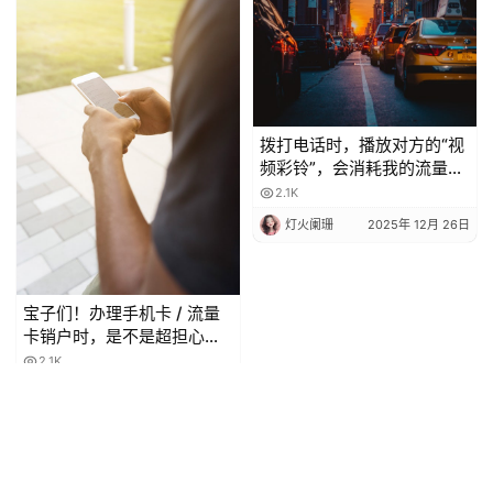
拨打电话时，播放对方的“视
频彩铃”，会消耗我的流量
吗？
2.1K
灯火阑珊
2025年 12月 26日
宝子们！办理手机卡 / 流量
卡销户时，是不是超担心当
月月租白扣？😫 今天整理了
2.1K
超全科普，看完再也不怕被
灯火阑珊
2025年 12月 27日
坑啦！
Copyright © 2024-2026 深圳市创享信息科技有限公司 版权所有
粤ICP备