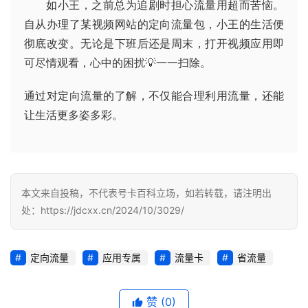
如小王，之前总为追剧时担心流量用超而苦恼。
量
自从办理了某视频网站的定向流量包，小王的生活便
卡
彻底改变。无论是下班后还是周末，打开视频应用即
推
荐
可尽情观看，心中的困扰💡一一扫除。
通过对定向流量的了解，不仅能合理利用流量，还能
号
让生活更多姿多彩。
码
认
证
增
本文来自投稿，不代表号卡百科立场，如若转载，请注明出
值
处：https://jdcxx.cn/2024/10/3029/
业
务
定向流量
应用专属
流量卡
省流量
赞
(0)