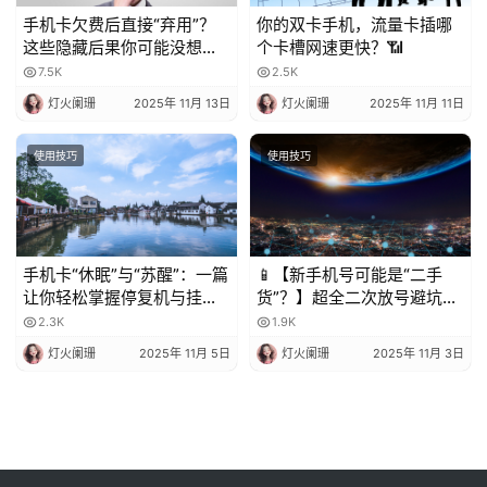
手机卡欠费后直接“弃用”？
你的双卡手机，流量卡插哪
这些隐藏后果你可能没想
个卡槽网速更快？📶
到！
7.5K
2.5K
灯火阑珊
2025年 11月 13日
灯火阑珊
2025年 11月 11日
使用技巧
使用技巧
手机卡“休眠”与“苏醒”：一篇
📱【新手机号可能是“二手
让你轻松掌握停复机与挂失
货”？】超全二次放号避坑指
的科普指南
南，附完美处理攻略！✨
2.3K
1.9K
灯火阑珊
2025年 11月 5日
灯火阑珊
2025年 11月 3日