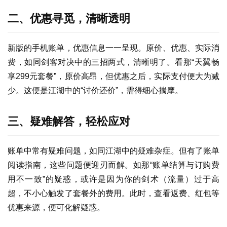
二、优惠寻觅，清晰透明
新版的手机账单，优惠信息一一呈现。原价、优惠、实际消
费，如同剑客对决中的三招两式，清晰明了。看那“天翼畅
享299元套餐”，原价高昂，但优惠之后，实际支付便大为减
少。这便是江湖中的“讨价还价”，需得细心揣摩。
三、疑难解答，轻松应对
首
账单中常有疑难问题，如同江湖中的疑难杂症。但有了账单
页
阅读指南，这些问题便迎刃而解。如那“账单结算与订购费
用不一致”的疑惑，或许是因为你的剑术（流量）过于高
号
超，不小心触发了套餐外的费用。此时，查看返费、红包等
卡
优惠来源，便可化解疑惑。
百
科