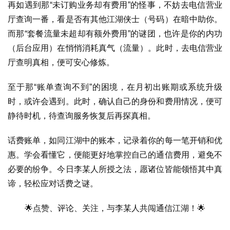
再如遇到那“未订购业务却有费用”的怪事，不妨去电信营业
厅查询一番，看是否有其他江湖侠士（号码）在暗中助你。
防
而那“套餐流量未超却有额外费用”的谜团，也许是你的内功
诈
（后台应用）在悄悄消耗真气（流量）。此时，去电信营业
知
厅查明真相，便可安心修炼。
识
至于那“账单查询不到”的困境，在月初出账期或系统升级
行
时，或许会遇到。此时，确认自己的身份和费用情况，便可
业
投稿
静待时机，待查询服务恢复后再探真相。
资
讯
话费账单，如同江湖中的账本，记录着你的每一笔开销和优
登录
注册
惠。学会看懂它，便能更好地掌控自己的通信费用，避免不
流
必要的纷争。今日李某人所授之法，愿诸位皆能领悟其中真
量
卡
谛，轻松应对话费之谜。
推
荐
🌟点赞、评论、关注，与李某人共闯通信江湖！🌟