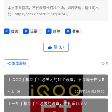
号
本文来自投稿，不代表号卡百科立场，如若转载，请注明出
码
处：https://jdcxx.cn/2025/02/10742/
认
证
优惠
流量卡
账单
费用
增
值
业
赞
(0)
务
生成海报
0
📱iQOO手机到手后必关闭的12个设置，不会等于白买🔒
上一篇
2025年 2月 5日 18:20
📱一加手机到手后必做的设置，你知道几个💡