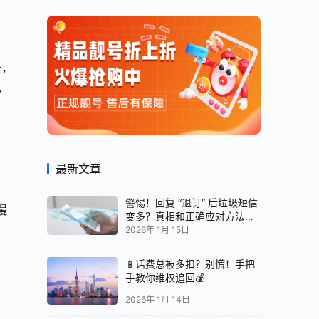
卡，
包
最新文章
警惕！回复 “退订” 后垃圾短信
漫
变多？真相和正确应对方法都
在这
2026年 1月 15日
📱话费总被多扣？别慌！手把
手教你维权追回💰
2026年 1月 14日