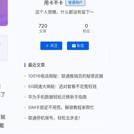
用卡不卡
普通用户
这个人很懒，什么都没有留下～
720
0
文章
粉丝
得
关注
私信
最近文章
10016电话揭秘：联通推销员的秘密武器
边
5G网速大揭秘：选对套餐不花冤枉钱
来了
华为手机数据轻松迁移新手指南
SIM卡锁定不用慌，解锁教程来帮忙
实就
联通停机保号，轻松五步走！
能