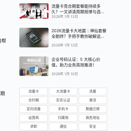
流量卡竞合期套餐能持续多
久？一文讲清周期规律与选卡
2026年 1月 13日
时机
2026流量卡大地震｜神仙套餐
全剧终？手把手教你破解运营
接帮
商“合谋”内幕！📱💥
2026年 1月 12日
企业号码认证：5 大核心价
值，助力业务高效推进！
2026年 1月 10日
流量卡
大流量卡
流量
同期
合约期
实名认证
激活
定向流量
手机卡
数据迁移
运营商
归属地
高危地址
求职
通信
安全