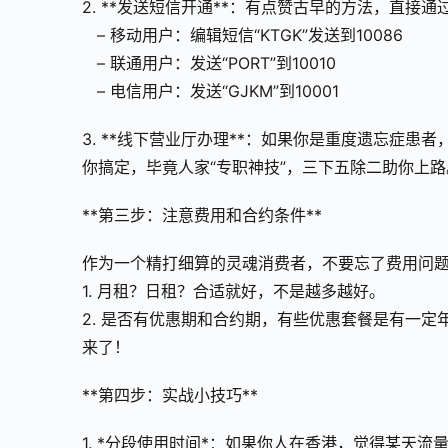
2. **发送短信开通**：有点赞古早的方法，直接
   – 移动用户：编辑短信“KTGK”发送到10086
   – 联通用户：发送“PORT”到10010
   – 电信用户：发送“GJKM”到10001
3. **线下营业厅办理**：如果你是重度遗忘症
你搞定，毕竟人家“专职神技”，三下五除二助你上路
**第三步：注意费用和合约条件**
作为一个精打细算的灵魂消费者，不要忘了费用问
1. 月租？日租？合适就好，不是越多越好。
2. 是否有优惠期和合约期，有些优惠套餐是有一定
来了！
**第四步：实战小技巧**
1. *分段使用时间*：如果你人在香港，觉得某天