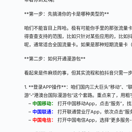
**第一步：先搞清你的卡是哪种类型的**
咱们不能盲目上阵哈。极有可能你手里的那张流量
得查查支持的范围，比如只针对某些应用的，比如
呢，通常适合全国流量卡。如果是那种短期流量卡
**第二步：如何开通漫游包**
看起来是件麻烦的事，但其实流程和拍抖音只需一
1. **登录APP操作**：咱们国内三大巨头“移动”、
游”-“港澳台国际漫游包”这个套路。重点来了，用
   – 
中国移动：
 打开中国移动App，点击“服务”，
   – 
中国联通：
 打开联通营业厅App，依次点击“服
   – 
中国电信：
 打开中国电信App，选择“更多服务