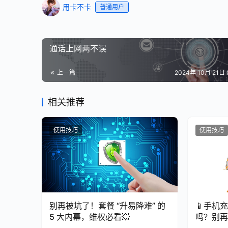
用卡不卡
普通用户
通话上网两不误
上一篇
2024年 10月 21日 
相关推荐
使用技巧
使用技巧
别再被坑了！套餐 “升易降难” 的
📱手机
5 大内幕，维权必看💥
吗？别再
命！