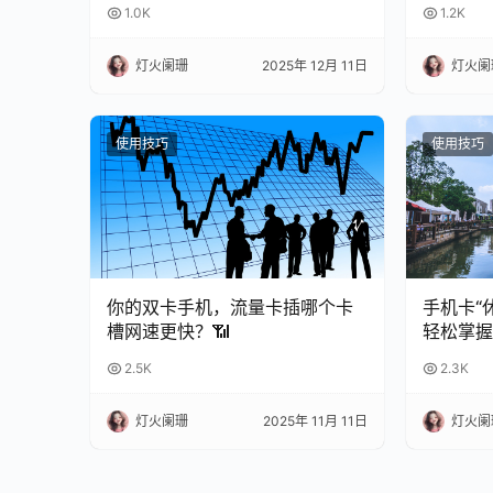
1.0K
1.2K
灯火阑珊
2025年 12月 11日
灯火阑
使用技巧
使用技巧
你的双卡手机，流量卡插哪个卡
手机卡“
槽网速更快？📶
轻松掌握
南
2.5K
2.3K
灯火阑珊
2025年 11月 11日
灯火阑