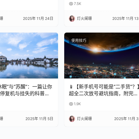
7.5K
珊
2025年 11月 24日
灯火阑珊
2025年 11月 1
使用技巧
休眠”与“苏醒”：一篇让你
📱【新手机号可能是“二手货”？
停复机与挂失的科普指
超全二次放号避坑指南，附完美
处理攻略！✨
1.9K
珊
2025年 11月 5日
灯火阑珊
2025年 11月 